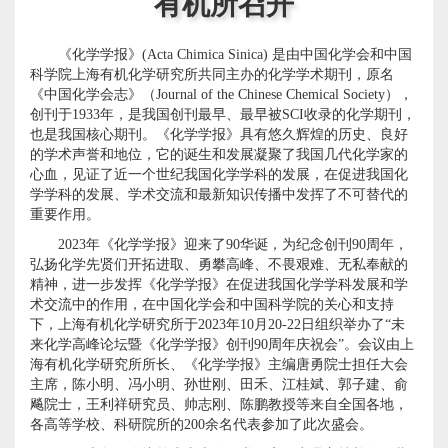
有机所召开
《化学学报》
(Acta Chimica Sinica)
是由中国化学会和中国
科学院上海有机化学研究所共同主办的化学学术期刊，原名
《中国化学会志》（
Journal of the Chinese Chemical Society
），
创刊于
1933
年，是我国创刊最早、最早被
SCI
收录的化学期刊，
也是我国核心期刊。《化学学报》具有悠久辉煌的历史、良好
的学术声誉和地位，它的诞生和发展凝聚了我国几代化学家的
心血，见证了近一个世纪我国化学学科的发展，在促进我国化
学学科的发展、学术交流和最新知识传播中发挥了不可替代的
重要作用。
2023
年《化学学报》迎来了
90
华诞，为纪念创刊
90
周年，
弘扬化学先贤们开拓进取、勇攀高峰、不畏艰难、无私奉献的
精神，进一步发挥《化学学报》在促进我国化学学科发展和学
术交流中的作用，在中国化学会和中国科学院的关心和支持
下，上海有机化学研究所于
2023
年
10
月
20-22
日组织举办了
“
未
来化学高峰论坛暨《化学学报》创刊
90
周年庆祝会
”
。会议由上
海有机化学研究所所长、《化学学报》主编唐勇院士担任大会
主席，陈小明、冯小明、孙世刚、田禾、江桂斌、郭子建、俞
飚院士，王利祥研究员、帅志刚、陈鹏教授等来自全国各地，
各高等学校、科研院所的
200
余名代表参加了此次盛会。