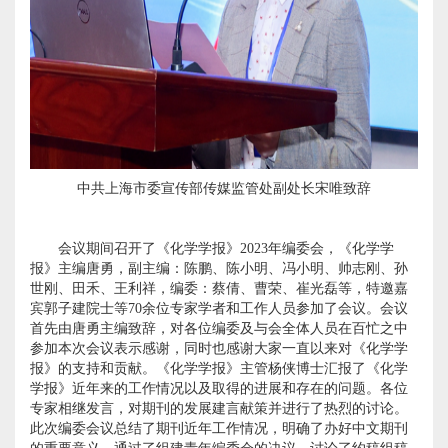
中共上海市委宣传部传媒监管处副处长宋唯致辞
会议期间召开了《化学学报》
2023
年编委会，《化学学
报》主编唐勇，副主编：陈鹏、陈小明、冯小明、帅志刚、孙
世刚、田禾、王利祥，编委：蔡倩、曹荣、崔光磊等，特邀嘉
宾郭子建院士等
70
余位专家学者和工作人员参加了会议。会议
首先由唐勇主编致辞，对各位编委及与会全体人员在百忙之中
参加本次会议表示感谢，同时也感谢大家一直以来对《化学学
报》的支持和贡献。《化学学报》主管杨侠博士汇报了《化学
学报》近年来的工作情况以及取得的进展和存在的问题。各位
专家相继发言，对期刊的发展建言献策并进行了热烈的讨论。
此次编委会议总结了期刊近年工作情况，明确了办好中文期刊