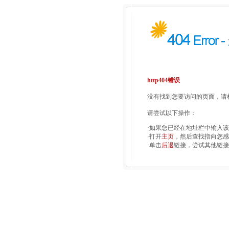
http404错误
没有找到您要访问的页面，请检
请尝试以下操作：
·如果您已经在地址栏中输入
·打开
主页
，然后查找指向您感
·单击
后退
链接，尝试其他链接