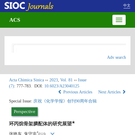
中文
ACS
Toggle
navigatio
Adv search
Acta Chimica Sinica
››
2023
,
Vol. 81
››
Issue
(7)
: 777-783.
DOI:
10.6023/A23040125
Previous Articles
Next Articles
Special Issue:
庆祝《化学学报》创刊90周年合辑
Perspective
★
环丙烷骨架膦配体的研究展望
*
张艳东, 朱守非
(
)