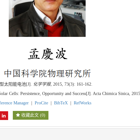
型太阳能电池[J].
化学学报
, 2015, 73(3): 161-162.
ar Cells: Persistence, Opportunity and Success[J]. Acta Chimica Sinica, 2015
ference Manager
|
ProCite
|
BibTeX
|
RefWorks
收藏此文
(
0
)