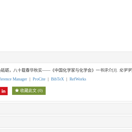
沧桑砥砺，八十载春华秋实——《中国化学家与化学会》一书评介[J].
化学学
ference Manager
|
ProCite
|
BibTeX
|
RefWorks
收藏此文
(
0
)