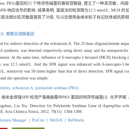
ynthase, PKS)基因的25 个特异性碱基的寡核苷酸链, 建立了一种高灵敏、
为封闭液对SPR 响应信号的影响. 结果表明, 直接法的检测限为12.5 nmol/L, M
, 与直接法相比较灵敏度提高了50倍, 与以往使用金纳米粒子标记抗体或抗原
A,
聚酮合成酶基因
d for indirect detection of the ochratoxin A. The 25-base oligonucleotide seq
 A synthesis, was detected respectively using direct assay and Au nanoparticl
sensor. At the same time, influence of 6-mercapto-1-hexanol (MCH) blocking o
assay was 12.5 nmol/L. And the SPR signal was enhanced with 6-mercapto-1
, sensitivity was 50 times higher than that of direct detection. SPR signal c
 and the operation was simple.
ticles,
ochratoxin A,
polyketide synthase (PKS)
霞. 纳米金增强SPR 检测产毒赭曲霉中PKS 基因的特异性碱基[J].
化学学报
,
ngzhuo, Liu Xia. Detection for Polyketide Synthase Gene of
Aspergillus och
]. Acta Chimica Sinica, 2012, 70(11): 1304-1308.
ference Manager
|
ProCite
|
BibTeX
|
RefWorks