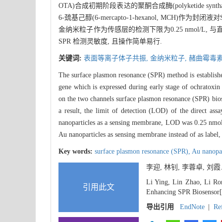
OTA)合成初期阶段表达的聚酮合成酶(polyketide s
6-巯基己醇(6-mercapto-1-hexanol, MCH)作
金纳米粒子作为传感层的检测下限为0.25 nmol/L
SPR 检测灵敏度, 且操作简单易行.
关键词:
表面等离子体子共振,
金纳米粒子,
赭曲霉毒素
The surface plasmon resonance (SPR) method is establishe
gene which is expressed during early stage of ochratoxin
on the two channels surface plasmon resonance (SPR) bio
a result, the limit of detection (LOD) of the direct 
nanoparticles as a sensing membrane, LOD was 0.25 nmol/L
Au nanoparticles as sensing membrane instead of as label,
Key words:
surface plasmon resonance (SPR),
Au nanopar
李迎, 林钊, 李蓉卓, 刘
Li Ying, Lin Zhao, Li Ro
引用此文
Enhancing SPR Biosensor[J
导出引用
EndNote
|
Re