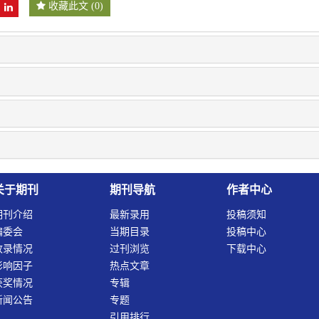
收藏此文
(
0
)
关于期刊
期刊导航
作者中心
期刊介绍
最新录用
投稿须知
编委会
当期目录
投稿中心
收录情况
过刊浏览
下载中心
影响因子
热点文章
获奖情况
专辑
新闻公告
专题
引用排行