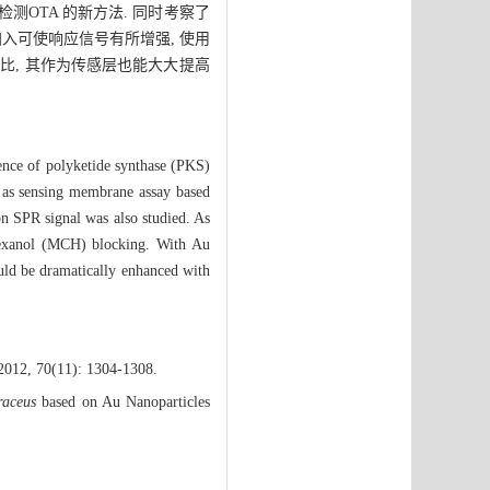
间接检测OTA 的新方法. 同时考察了
CH 的加入可使响应信号有所增强, 使用
相比, 其作为传感层也能大大提高
uence of polyketide synthase (PKS)
es as sensing membrane assay based
n SPR signal was also studied. As
-hexanol (MCH) blocking. With Au
ould be dramatically enhanced with
 2012, 70(11): 1304-1308.
raceus
based on Au Nanoparticles