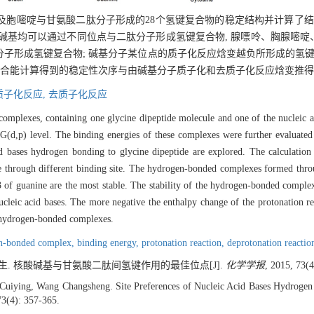
胞嘧啶与甘氨酸二肽分子形成的28个氢键复合物的稳定结构并计算了结
每种碱基均可以通过不同位点与二肽分子形成氢键复合物, 腺嘌呤、胸腺嘧
二肽分子形成氢键复合物; 碱基分子某位点的质子化反应焓变越负所形成的氢
结合能计算得到的稳定性次序与由碱基分子质子化和去质子化反应焓变推得
质子化反应,
去质子化反应
omplexes, containing one glycine dipeptide molecule and one of the nucleic ac
(d,p) level. The binding energies of these complexes were further evaluate
d bases hydrogen bonding to glycine dipeptide are explored. The calculation 
e through different binding site. The hydrogen-bonded complexes formed throu
G3 of guanine are the most stable. The stability of the hydrogen-bonded complex
ucleic acid bases. The more negative the enthalpy change of the protonation re
e hydrogen-bonded complexes.
n-bonded complex,
binding energy,
protonation reaction,
deprotonation reactio
王长生. 核酸碱基与甘氨酸二肽间氢键作用的最佳位点[J].
化学学报
, 2015, 73(4
uiying, Wang Changsheng. Site Preferences of Nucleic Acid Bases Hydrogen 
73(4): 357-365.