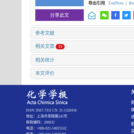
导出引用
EndNote
|
Re
分享此文
参考文献
相关文章
15
相关统计
本文评价
ISSN: 0567-7351 CN: 31-1320/O6
地址：上海市零陵路345号
邮政编码：200032
电话：+086-021-54925242