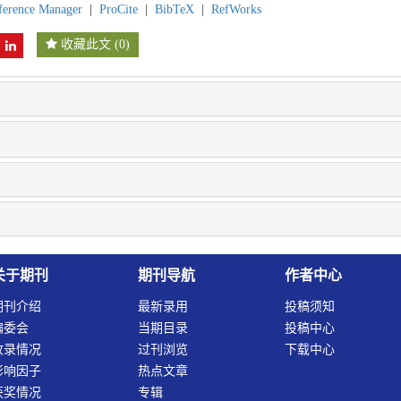
ference Manager
|
ProCite
|
BibTeX
|
RefWorks
收藏此文
(
0
)
关于期刊
期刊导航
作者中心
期刊介绍
最新录用
投稿须知
编委会
当期目录
投稿中心
收录情况
过刊浏览
下载中心
影响因子
热点文章
获奖情况
专辑