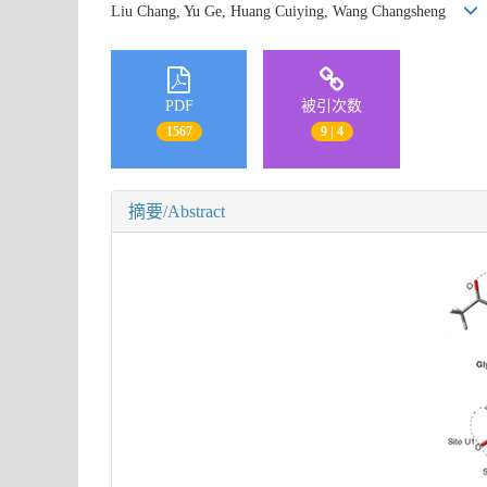
Liu Chang, Yu Ge, Huang Cuiying, Wang Changsheng
PDF
被引次数
1567
9 | 4
摘要/Abstract