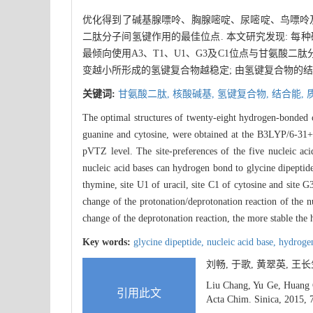
优化得到了碱基腺嘌呤、胸腺嘧啶、尿嘧啶、鸟嘌呤及
二肽分子间氢键作用的最佳位点. 本文研究发现: 
最倾向使用A3、T1、U1、G3及C1位点与甘氨酸
变越小所形成的氢键复合物越稳定; 由氢键复合物的
关键词:
甘氨酸二肽,
核酸碱基,
氢键复合物,
结合能,
The optimal structures of twenty-eight hydrogen-bonded c
guanine and cytosine, were obtained at the B3LYP/6-31+G
pVTZ level. The site-preferences of the five nucleic aci
nucleic acid bases can hydrogen bond to glycine dipeptid
thymine, site U1 of uracil, site C1 of cytosine and site 
change of the protonation/deprotonation reaction of the n
change of the deprotonation reaction, the more stable th
Key words:
glycine dipeptide,
nucleic acid base,
hydroge
刘畅, 于歌, 黄翠英, 
Liu Chang, Yu Ge, Huang C
引用此文
Acta Chim. Sinica, 2015, 