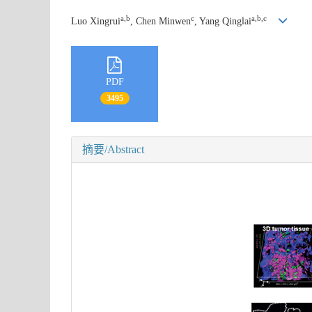
a,b
c
a,b,c
Luo Xingrui
, Chen Minwen
, Yang Qinglai
PDF
3495
摘要/Abstract