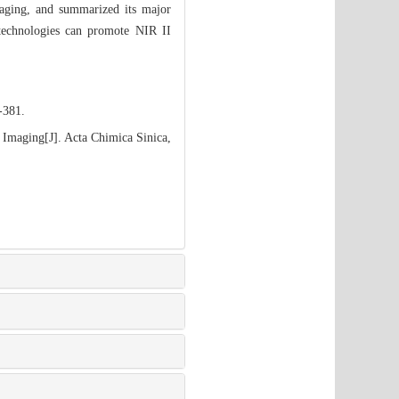
ging, and summarized its major
 technologies can promote NIR II
-381.
Imaging[J]. Acta Chimica Sinica,