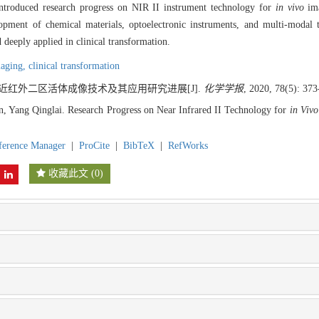
ntroduced research progress on NIR II instrument technology for
in vivo
ima
elopment of chemical materials, optoelectronic instruments, and multi-modal
 deeply applied in clinical transformation.
aging,
clinical transformation
. 近红外二区活体成像技术及其应用研究进展[J].
化学学报
, 2020, 78(5): 373
 Yang Qinglai. Research Progress on Near Infrared II Technology for
in Vivo
ference Manager
|
ProCite
|
BibTeX
|
RefWorks
收藏此文
(
0
)