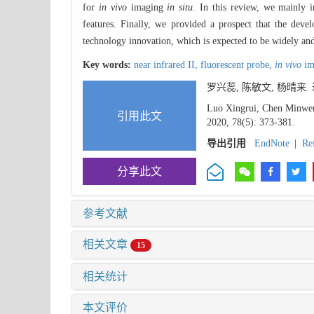
for
in vivo
imaging
in situ.
In this review, we mainly i
features. Finally, we provided a prospect that the dev
technology innovation, which is expected to be widely and
Key words:
near infrared II,
fluorescent probe,
in vivo
im
罗兴蕊, 陈敏文, 杨晴来
Luo Xingrui, Chen Minwen,
引用此文
2020, 78(5): 373-381.
导出引用
EndNote
|
Re
分享此文
参考文献
相关文章
15
相关统计
本文评价