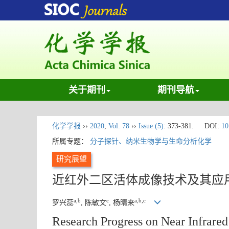
关于期刊
期刊导航
化学学报
››
2020
,
Vol. 78
››
Issue (5)
: 373-381.
DOI:
10
所属专题：
分子探针、纳米生物学与生命分析化学
研究展望
近红外二区活体成像技术及其应
a,b
c
a,b,c
罗兴蕊
, 陈敏文
, 杨晴来
Research Progress on Near Infrared