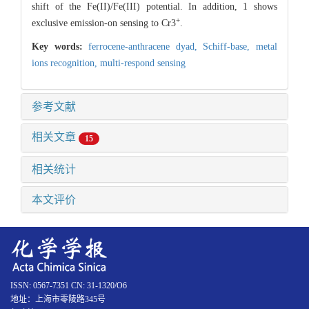
shift of the Fe(II)/Fe(III) potential. In addition, 1 shows
+
exclusive emission-on sensing to Cr3
.
Key words:
ferrocene-anthracene dyad,
Schiff-base,
metal
ions recognition,
multi-respond sensing
参考文献
相关文章
15
相关统计
本文评价
ISSN: 0567-7351 CN: 31-1320/O6
地址：上海市零陵路345号