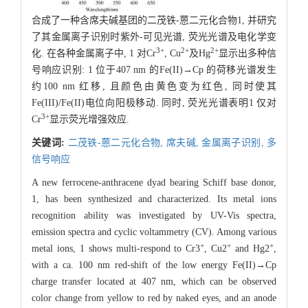
合成了一种含席夫碱基团的二茂铁-蒽二元化合物1, 并研究
了其金属离子识别时紫外-可见光谱, 荧光光谱及电化学变
3+
2+
2+
化. 在各种金属离子中, 1 对Cr
, Cu
及Hg
显示出多种信
号响应识别: 1 位于407 nm 的Fe(II)→Cp 的荷移光谱发生
约100 nm 红移, 且颜色由黄色变为红色, 同时使其
Fe(III)/Fe(II)电位向阳极移动. 同时, 荧光光谱表明1 仅对
3+
Cr
显示荧光增强效应.
关键词:
二茂铁-蒽二元化合物,
席夫碱,
金属离子识别,
多
信号响应
A new ferrocene-anthracene dyad bearing Schiff base donor,
1, has been synthesized and characterized. Its metal ions
recognition ability was investigated by UV-Vis spectra,
emission spectra and cyclic voltammetry (CV). Among various
+
+
+
metal ions, 1 shows multi-respond to Cr3
, Cu2
and Hg2
,
with a ca. 100 nm red-shift of the low energy Fe(II)→Cp
charge transfer located at 407 nm, which can be observed
color change from yellow to red by naked eyes, and an anode