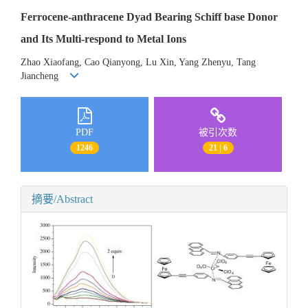
Ferrocene-anthracene Dyad Bearing Schiff base Donor
and Its Multi-respond to Metal Ions
Zhao Xiaofang, Cao Qianyong, Lu Xin, Yang Zhenyu, Tang
Jiancheng
PDF
被引次数
1246
21 | 6
摘要/Abstract