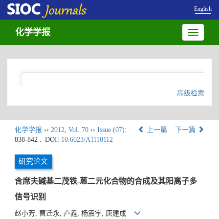
English
化学学报
Toggle
navigatio
高级检索
化学学报
››
2012
,
Vol. 70
››
Issue (07)
:
上一篇
下一篇
838-842 .
DOI:
10.6023/A1110112
研究论文
含席夫碱基二茂铁-蒽二元化合物的合成及其阳离子多
信号识别
赵小芳, 曹迁永, 卢鑫, 杨震宇, 唐建成