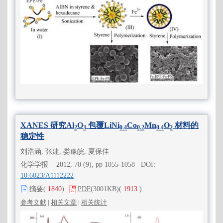
XANES 研究Al
O
包覆LiNi
Co
Mn
O
材料的
2
3
0.4
0.2
0.4
2
稳定性
刘浩涵, 张建, 娄豫皖, 夏保佳
化学学报 2012, 70 (9), pp 1055-1058 DOI:
10.6023/A1112222
摘要
(
1840
)
PDF
(3001KB)
(
1913
)
参考文献
|
相关文章
|
相关统计