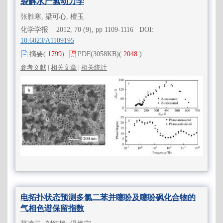
裂解水产氢动力学
张胜寒, 梁可心, 檀玉
化学学报 2012, 70 (9), pp 1109-1116 DOI:
10.6023/A1109195
摘要
(
1799
)
PDF
(3058KB)
(
2048
)
参考文献
|
相关文章
|
相关统计
电拓扑状态预测多氯二苯并噻吩及噻吩砜化合物的
气相色谱保留指数