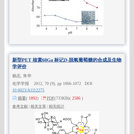
新型PET 核素68Ga 标记
D
-脱氧葡萄糖的合成及生物
学评价
杨志, 朱华
化学学报 2012, 70 (9), pp 1066-1072 DOI:
10.6023/A1112275
摘要
(
1892
)
PDF
(733KB)
(
2586
)
参考文献
|
相关文章
|
相关统计