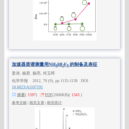
加速器质谱测量用NH
Hf
F
的制备及表征
4
2
9
姜涛, 杨君, 杨亮, 何玉晖
化学学报 2012, 70 (9), pp 1135-1138 DOI:
10.6023/A1107191
摘要
(
1597
)
PDF
(2606KB)
(
1343
)
参考文献
|
相关文章
|
相关统计