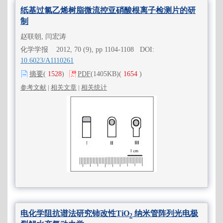
纸基过氯乙烯树脂微流控亚硝酸根离子检测片的研
制
赵联朝, 闫宏涛
化学学报 2012, 70 (9), pp 1104-1108 DOI:
10.6023/A1110261
摘要
(
1528
)
PDF
(1405KB)
(
1654
)
参考文献
|
相关文章
|
相关统计
电化学阻抗谱法研究铈改性TiO
纳米管阵列光电极
2