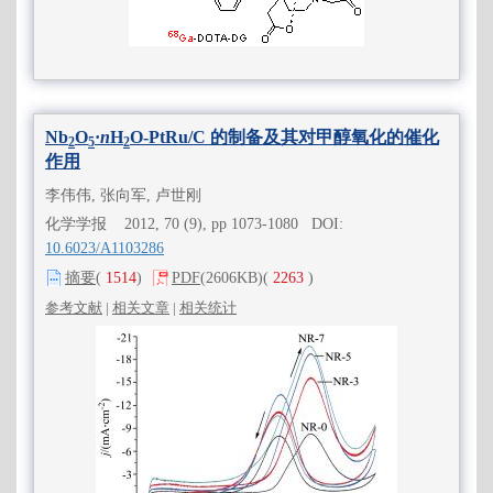
Nb
O
·
n
H
O-PtRu/C 的制备及其对甲醇氧化的催化
2
5
2
作用
李伟伟, 张向军, 卢世刚
化学学报 2012, 70 (9), pp 1073-1080 DOI:
10.6023/A1103286
摘要
(
1514
)
PDF
(2606KB)
(
2263
)
参考文献
|
相关文章
|
相关统计