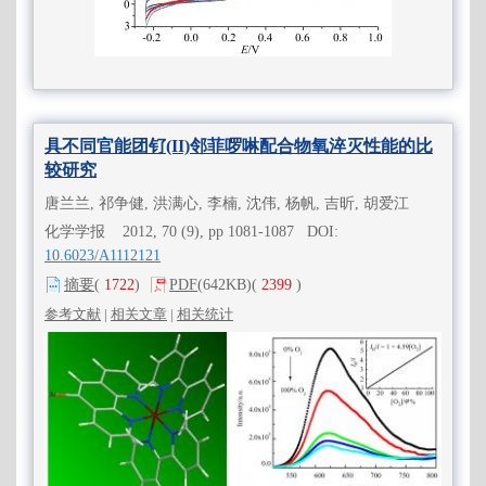
具不同官能团钌(II)邻菲啰啉配合物氧淬灭性能的比
较研究
唐兰兰, 祁争健, 洪满心, 李楠, 沈伟, 杨帆, 吉昕, 胡爱江
化学学报 2012, 70 (9), pp 1081-1087 DOI:
10.6023/A1112121
摘要
(
1722
)
PDF
(642KB)
(
2399
)
参考文献
|
相关文章
|
相关统计