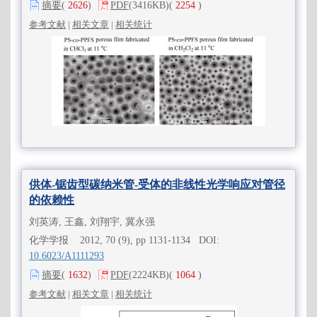
摘要
(
2626
)
PDF
(3416KB)
(
2254
)
参考文献
|
相关文章
|
相关统计
供体-锯齿型碳纳米管-受体的非线性光学响应对管径
的依赖性
刘英涛, 王鑫, 刘翔宇, 冀永强
化学学报 2012, 70 (9), pp 1131-1134 DOI:
10.6023/A1111293
摘要
(
1632
)
PDF
(2224KB)
(
1064
)
参考文献
|
相关文章
|
相关统计