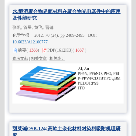
水/醇溶聚合物界面材料在聚合物光电器件中的应用
及性能研究
张凯, 管星, 黄飞, 曹镛
化学学报 2012, 70 (24), pp 2489-2495 DOI:
10.6023/A12100777
摘要
(
1388
)
PDF
(1612KB)
(
1887
)
参考文献
|
相关文章
|
相关统计
甜菜碱OSB-12@高岭土杂化材料对染料吸附机理研
究