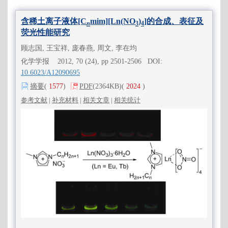
含稀土离子液体[C
mim][Ln(NO
)
]的合成、表征及
n
3
4
荧光性能研究
顾志国, 王宝祥, 庞春燕, 周文, 李在均
化学学报 2012, 70 (24), pp 2501-2506 DOI:
10.6023/A12090695
摘要
(
1577
)
PDF
(2364KB)
(
2024
)
参考文献
|
补充材料
|
相关文章
|
相关统计