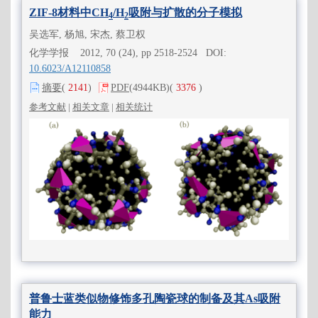
ZIF-8材料中CH
/H
吸附与扩散的分子模拟
4
2
吴选军, 杨旭, 宋杰, 蔡卫权
化学学报 2012, 70 (24), pp 2518-2524 DOI:
10.6023/A12110858
摘要
(
2141
)
PDF
(4944KB)
(
3376
)
参考文献
|
相关文章
|
相关统计
普鲁士蓝类似物修饰多孔陶瓷球的制备及其As吸附
能力