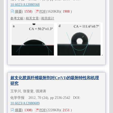
10.6023/A12080568
摘要
(
1558
)
PDF
(1620KB)
(
1908
)
参考文献
|
相关文章
|
相关统计
超支化胶原纤维吸附剂对Cr(VI)的吸附特性和机理
研究
王学川, 张斐斐, 强涛涛
化学学报 2012, 70 (24), pp 2536-2542 DOI:
10.6023/A12080609
摘要
(
1308
)
PDF
(2228KB)
(
2151
)