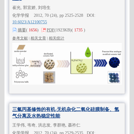
崔光, 郭宜娇, 刘培生
化学学报 2012, 70 (24), pp 2525-2528 DOI:
10.6023/A12100755
摘要
(
1656
)
PDF
(1923KB)
(
1735
)
参考文献
|
相关文章
|
相关统计
三氟丙基修饰的有机-无机杂化二氧化硅膜制备、氢
气分离及水热稳定性能
王学伟, 韦奇, 洪志发, 李群艳, 聂祚仁
化学学报 2012, 70 (24), pp 2529-2535 DOI: