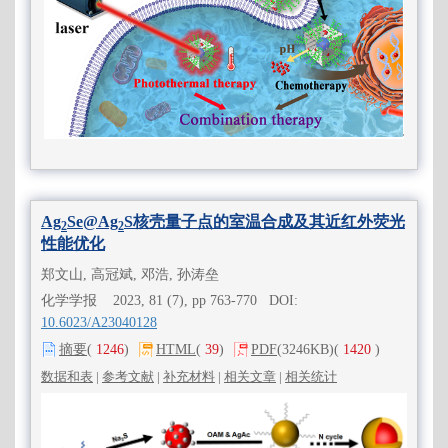
Ag
Se@Ag
S核壳量子点的室温合成及其近红外荧光
2
2
性能优化
郑文山, 高冠斌, 邓浩, 孙涛垒
化学学报 2023, 81 (7), pp 763-770 DOI:
10.6023/A23040128
摘要
(
1246
)
HTML
(
39
)
PDF
(3246KB)
(
1420
)
数据和表
|
参考文献
|
补充材料
|
相关文章
|
相关统计