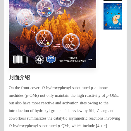
封面介绍
On the front cover:
O
-hydroxyphenyl substituted p-quinone
methides (
p
-QMs) not only maintain the high reactivity of
p
-QMs,
but also have more reactive and activation sites owing to the
introduction of hydroxyl group. This review by Shi, Zhang and
coworkers summarizes the catalytic asymmetric reactions involving
O
-hydroxyphenyl substituted
p
-QMs, which include [4＋
n
]