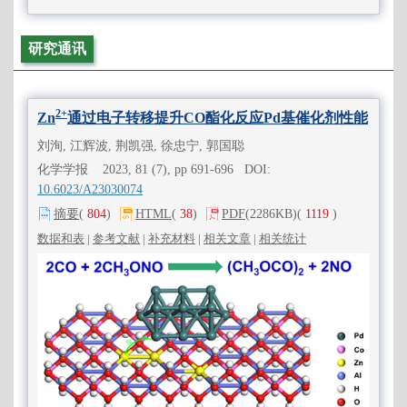
研究通讯
2+
Zn
通过电子转移提升CO酯化反应Pd基催化剂性能
刘洵, 江辉波, 荆凯强, 徐忠宁, 郭国聪
化学学报 2023, 81 (7), pp 691-696 DOI:
10.6023/A23030074
摘要
(
804
)
HTML
(
38
)
PDF
(2286KB)
(
1119
)
数据和表
|
参考文献
|
补充材料
|
相关文章
|
相关统计