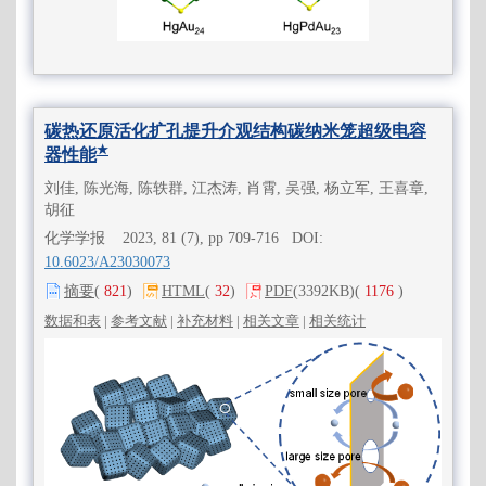
碳热还原活化扩孔提升介观结构碳纳米笼超级电容
★
器性能
刘佳, 陈光海, 陈轶群, 江杰涛, 肖霄, 吴强, 杨立军, 王喜章,
胡征
化学学报 2023, 81 (7), pp 709-716 DOI:
10.6023/A23030073
摘要
(
821
)
HTML
(
32
)
PDF
(3392KB)
(
1176
)
数据和表
|
参考文献
|
补充材料
|
相关文章
|
相关统计