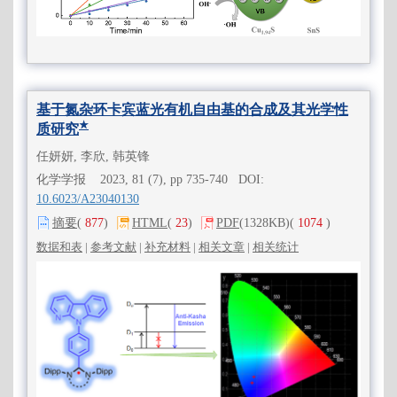
基于氮杂环卡宾蓝光有机自由基的合成及其光学性
★
质研究
任妍妍, 李欣, 韩英锋
化学学报 2023, 81 (7), pp 735-740 DOI:
10.6023/A23040130
摘要
(
877
)
HTML
(
23
)
PDF
(1328KB)
(
1074
)
数据和表
|
参考文献
|
补充材料
|
相关文章
|
相关统计