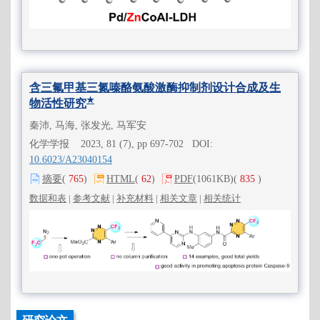
含三氟甲基三氮嗪酪氨酸激酶抑制剂设计合成及生
★
物活性研究
秦沛, 马海, 张发光, 马军安
化学学报 2023, 81 (7), pp 697-702 DOI:
10.6023/A23040154
摘要
(
765
)
HTML
(
62
)
PDF
(1061KB)
(
835
)
数据和表
|
参考文献
|
补充材料
|
相关文章
|
相关统计