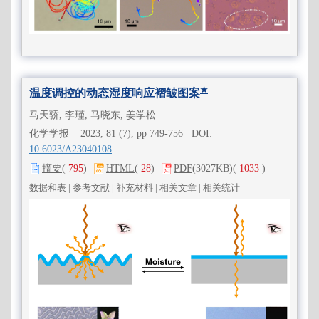
★
温度调控的动态湿度响应褶皱图案
马天骄, 李瑾, 马晓东, 姜学松
化学学报 2023, 81 (7), pp 749-756 DOI:
10.6023/A23040108
摘要
(
795
)
HTML
(
28
)
PDF
(3027KB)
(
1033
)
数据和表
|
参考文献
|
补充材料
|
相关文章
|
相关统计