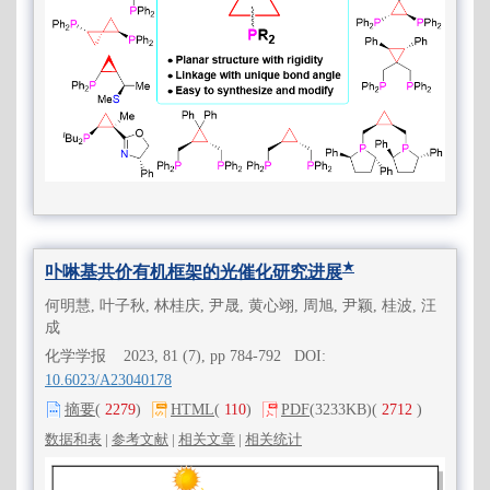
★
卟啉基共价有机框架的光催化研究进展
何明慧, 叶子秋, 林桂庆, 尹晟, 黄心翊, 周旭, 尹颖, 桂波, 汪
成
化学学报 2023, 81 (7), pp 784-792 DOI:
10.6023/A23040178
摘要
(
2279
)
HTML
(
110
)
PDF
(3233KB)
(
2712
)
数据和表
|
参考文献
|
相关文章
|
相关统计