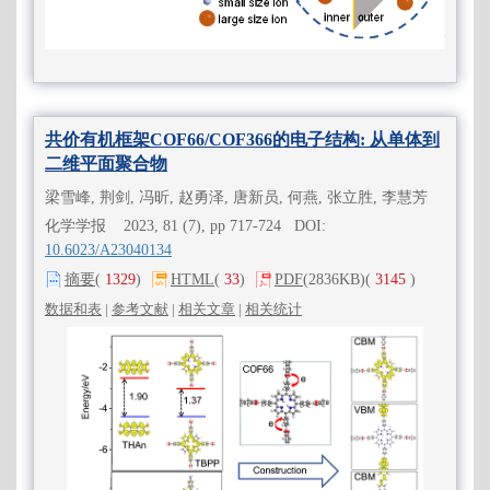
共价有机框架COF66/COF366的电子结构: 从单体到
二维平面聚合物
梁雪峰, 荆剑, 冯昕, 赵勇泽, 唐新员, 何燕, 张立胜, 李慧芳
化学学报 2023, 81 (7), pp 717-724 DOI:
10.6023/A23040134
摘要
(
1329
)
HTML
(
33
)
PDF
(2836KB)
(
3145
)
数据和表
|
参考文献
|
相关文章
|
相关统计