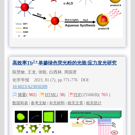
3＋
高效率Tb
单掺绿色荧光粉的光致/应力发光研究
陈慧敏, 王龙, 张盼, 白西林, 周国君
化学学报 2023, 81 (7), pp 771-776 DOI:
10.6023/A23050209
摘要
(
902
)
HTML
(
38
)
PDF
(2556KB)
(
763
)
数据和表
|
参考文献
|
补充材料
|
相关文章
|
相关统计