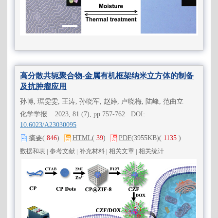
高分散共轭聚合物-金属有机框架纳米立方体的制备
及抗肿瘤应用
孙博, 琚雯雯, 王涛, 孙晓军, 赵婷, 卢晓梅, 陆峰, 范曲立
化学学报 2023, 81 (7), pp 757-762 DOI:
10.6023/A23030095
摘要
(
846
)
HTML
(
39
)
PDF
(3955KB)
(
1135
)
数据和表
|
参考文献
|
补充材料
|
相关文章
|
相关统计