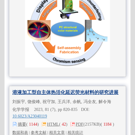
溶液加工型自主体热活化延迟荧光材料的研究进展
刘振宇, 饶俊峰, 祝守加, 王兵洋, 余帆, 冯全友, 解令海
化学学报 2023, 81 (7), pp 820-835 DOI:
10.6023/A23040119
摘要
(
1144
)
HTML
(
42
)
PDF
(2157KB)
(
1184
)
数据和表
|
参考文献
|
相关文章
|
相关统计