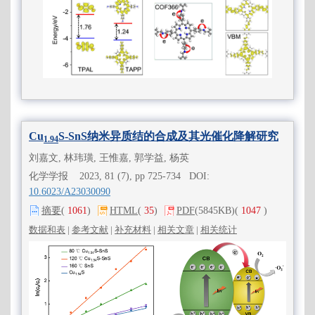
Cu
S-SnS纳米异质结的合成及其光催化降解研究
1.94
刘嘉文, 林玮璜, 王惟嘉, 郭学益, 杨英
化学学报 2023, 81 (7), pp 725-734 DOI:
10.6023/A23030090
摘要
(
1061
)
HTML
(
35
)
PDF
(5845KB)
(
1047
)
数据和表
|
参考文献
|
补充材料
|
相关文章
|
相关统计