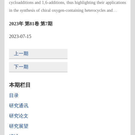
cycloadditions and 1,6-additions, thus highlighting their applications
in the synthesis of chiral oxygen-containing heterocycles and
arylmethanes. Moreover, the remaining challenges have been
2023年 第81卷 第7期
pointed out to provide a new horizon for this research area. [Shi,
Feng et al. on page 793-808.]
2023-07-15
上一期
下一期
本期栏目
目录
研究通讯
研究论文
研究展望