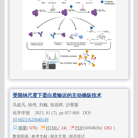
受限纳尺度下蛋白质输运的主动操纵技术
马超凡, 徐伟, 刘巍, 徐昌晖, 沙菁㛃
化学学报 2023, 81 (7), pp 857-868 DOI:
10.6023/A23040149
摘要
(
676
)
HTML
(
24
)
PDF
(6094KB)
(
1261
)
数据和表
|
参考文献
|
相关文章
|
相关统计