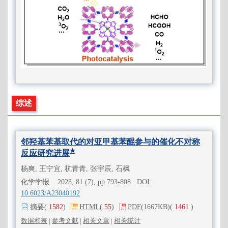
综述
邻羟基苯基取代的对亚甲基苯醌参与的催化不对称
★
反应研究进展
杨爽, 王宁宜, 杭青青, 张宇辰, 石枫
化学学报 2023, 81 (7), pp 793-808 DOI:
10.6023/A23040192
摘要
(
1582
)
HTML
(
55
)
PDF
(1667KB)
(
1461
)
数据和表
|
参考文献
|
相关文章
|
相关统计