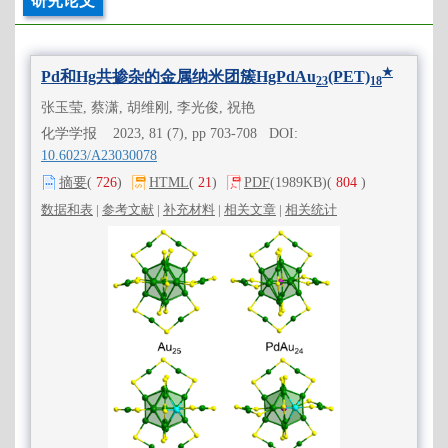
研究论文
★
Pd和Hg共掺杂的金属纳米团簇HgPdAu
(PET)
23
18
张玉莹, 蔡潇, 胡维刚, 李光俊, 祝艳
化学学报 2023, 81 (7), pp 703-708 DOI:
10.6023/A23030078
摘要
(
726
)
HTML
(
21
)
PDF
(1989KB)
(
804
)
数据和表
|
参考文献
|
补充材料
|
相关文章
|
相关统计