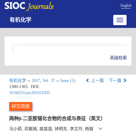
English
有机化学
Toggle
navigatio
高级检索
有机化学
››
2017
,
Vol. 37
››
Issue (5)
:
上一篇
下一篇
1300-1305.
DOI:
10.6023/cjoc201611035
研究简报
两种
β
-二亚胺锡化合物的合成与表征（英文）
马小莉, 邓紫嫣, 姚苗苗, 钟明东, 李文玲, 杨智