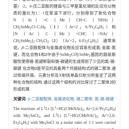
基）-2，4-戊二亚胺的锂盐与三甲基氯化锡的反应均以物
质的量比为1：1在室温下进行，分别得到了新化合物
N（Ar）=C（Me）CH=C（NHAr）
i
CH
SnMe
Cl·C
H
（
1
）（Ar=2，6-
Pr
C
H
）和
2
2
7
8
2
6
3
[N（Ar'）C（Me）=CHC（=NAr'）
CH
SnMe
]
·CH
Cl
（
2
）（Ar'=2，6-Et
C
H
）.通常来
2
2
2
2
2
2
6
3
说，
β
-二亚胺配体与金属卤化物反应容易形成氮-金属-氮
键，而化合物
1
和
2
中由于SnMe
Cl与SnMe
基团的路易斯
2
3
酸性使得锡-氮键断裂和锡-碳键的生成得到了少见的氮-锡-
碳键.化合物
2
是罕见的具备两个共振结构式的锡二聚体.通
过核磁共振、元素分析及X射线单晶衍射分析鉴定了这两
种化合物的结构.通过这两个结构的对比探讨了二聚体
2
的
形成机理.
关键词:
β
-二亚胺配体,
金属卤化物,
锡二聚体,
氮-锡-碳键
1
1
i
The reactions of L
Li [L
=HC(CMeNAr)
, Ar=2,6-
Pr
C
H
]
2
2
6
3
2
2
with Me
SnCl
, and L
Li [L
=HC(CMeNAr')
, Ar'=2,6-
2
2
2
Et
C
H
] with Me
SnCl in a molar ratio of 1:1 were carried
2
6
3
3