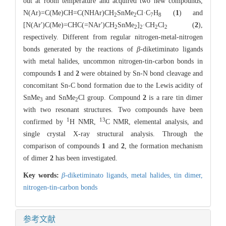
out at room temperature and acquired two new compounds,
N(Ar)=C(Me)CH=C(NHAr)CH
SnMe
Cl·C
H
(
1
) and
2
2
7
8
[N(Ar')C(Me)=CHC(=NAr')CH
SnMe
]
·CH
Cl
(
2
),
2
2
2
2
2
respectively. Different from regular nitrogen-metal-nitrogen
bonds generated by the reactions of
β
-diketiminato ligands
with metal halides, uncommon nitrogen-tin-carbon bonds in
compounds
1
and
2
were obtained by Sn-N bond cleavage and
concomitant Sn-C bond formation due to the Lewis acidity of
SnMe
and SnMe
Cl group. Compound
2
is a rare tin dimer
3
2
with two resonant structures. Two compounds have been
1
13
confirmed by
H NMR,
C NMR, elemental analysis, and
single crystal X-ray structural analysis. Through the
comparison of compounds
1
and
2
, the formation mechanism
of dimer
2
has been investigated.
Key words:
β
-diketiminato ligands,
metal halides,
tin dimer,
nitrogen-tin-carbon bonds
参考文献