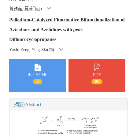
*
曾雅鑫, 夏莹
(
)
Palladium-Catalyzed Fluorinative Bifunctionalization of
Aziridines and Azetidines with
gem
-
Difluorocyclopropanes
Yaxin Zeng, Ying Xia(
)
RichHTML
PDF
26
593
摘要/Abstract