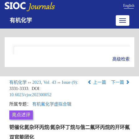
English
有机化学
Toggle
navigatio
高级检索
有机化学
››
2023
,
Vol. 43
››
Issue (9)
:
上一篇
下一篇
3331-3333.
DOI:
10.6023/cjoc202300052
所属专题：
有机氟化学虚拟合辑
亮点述评
钯催化氮杂环丙烷/氮杂环丁烷与偕二氟环丙烷的开环氟
双官能团化