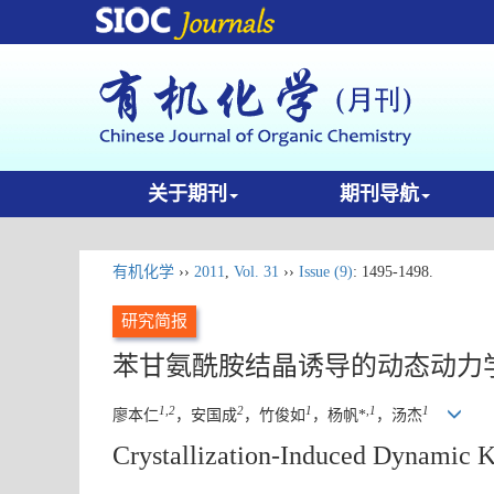
关于期刊
期刊导航
有机化学
››
2011
,
Vol. 31
››
Issue (9)
: 1495-1498.
研究简报
苯甘氨酰胺结晶诱导的动态动力
1,2
2
1
,
1
1
廖本仁
，安国成
，竹俊如
，杨帆*
，汤杰
Crystallization-Induced Dynamic K