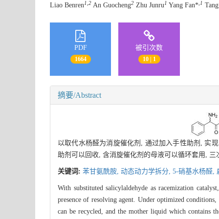
1,2
2
1
,
1
Liao Benren
An Guocheng
Zhu Junru
Yang Fan*
Tang 
PDF
被引次数
1664
10 | 1
摘要/Abstract
以取代水杨醛为消旋催化剂, 通过加入手性助剂, 实现
助剂可以回收, 含消旋催化剂的母液可以循环套用, 三次
关键词:
苯甘氨酰胺,
动态动力学拆分,
5-硝基水杨醛,
With substituted salicylaldehyde as racemization catalyst
presence of resolving agent. Under optimized conditions,
can be recycled, and the mother liquid which contains t