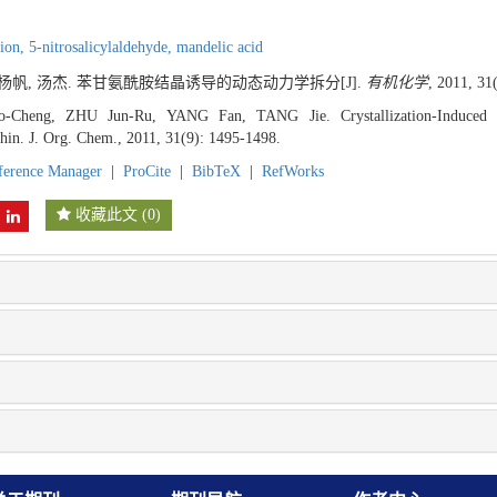
tion,
5-nitrosalicylaldehyde,
mandelic acid
, 杨帆, 汤杰. 苯甘氨酰胺结晶诱导的动态动力学拆分[J].
有机化学
, 2011, 31
Cheng, ZHU Jun-Ru, YANG Fan, TANG Jie. Crystallization-Induced D
hin. J. Org. Chem., 2011, 31(9): 1495-1498.
ference Manager
|
ProCite
|
BibTeX
|
RefWorks
收藏此文
(
0
)