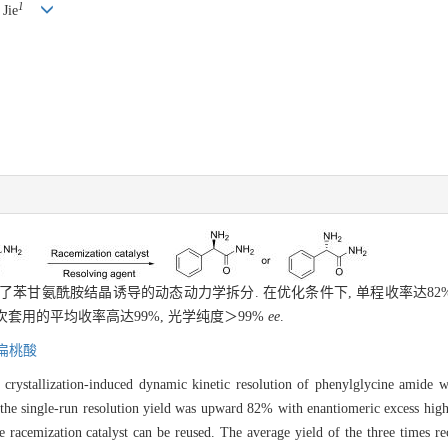
1
Jie
了苯甘氨酰胺结晶诱导的动态动力学拆分. 在优化条件下, 单程收率达82%
套用的平均收率高达99%, 光学纯度＞99%
ee
.
扁桃酸
, crystallization-induced dynamic kinetic resolution of phenylglycine amide w
 the single-run resolution yield was upward 82% with enantiomeric excess hig
he racemization catalyst can be reused. The average yield of the three times