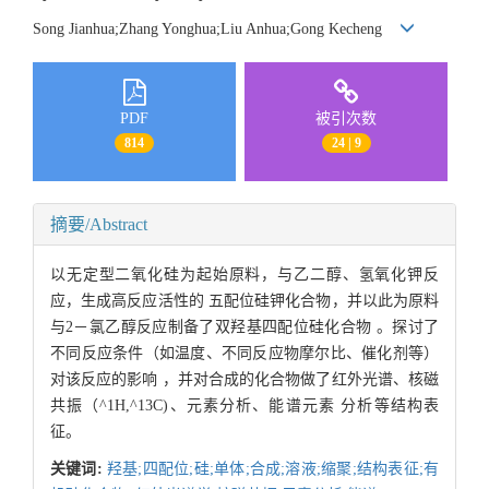
Song Jianhua;Zhang Yonghua;Liu Anhua;Gong Kecheng
PDF
被引次数
814
24 | 9
摘要/Abstract
以无定型二氧化硅为起始原料，与乙二醇、氢氧化钾反
应，生成高反应活性的 五配位硅钾化合物，并以此为原料
与2－氯乙醇反应制备了双羟基四配位硅化合物 。探讨了
不同反应条件（如温度、不同反应物摩尔比、催化剂等）
对该反应的影响 ，并对合成的化合物做了红外光谱、核磁
共振（^1H,^13C)、元素分析、能谱元素 分析等结构表
征。
关键词:
羟基;四配位;硅;单体;合成;溶液;缩聚;结构表征;有