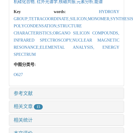
机硅化合物,
红外光谱学;核磁共振;元素分析;能谱
Key words:
HYDROXY
GROUP;TETRACOORDINATE;SILICON;MONOMER;SYNTHESIS
POLYCONDENSATION;STRUCTURE
CHARACTERISTICS;ORGANO SILICON COMPOUNDS,
INFRARED SPECTROSCOPY;NUCLEAR MAGNETIC
RESONANCE;ELEMENTAL ANALYSIS,
ENERGY
SPECTRUM
中图分类号:
O627
参考文献
相关文章
15
相关统计