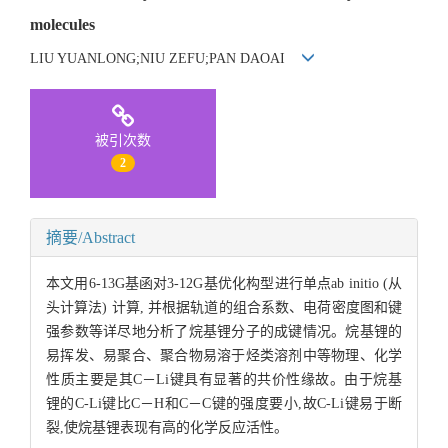
molecules
LIU YUANLONG;NIU ZEFU;PAN DAOAI
被引次数
2
摘要/Abstract
本文用6-13G基函对3-12G基优化构型进行单点ab initio (从
头计算法) 计算, 并根据轨道的组合系数、电荷密度图和键
强参数等详尽地分析了烷基锂分子的成键情况。烷基锂的
易挥发、易聚合、聚合物易溶于烃类溶剂中等物理、化学
性质主要是其C－Li键具有显著的共价性缘故。由于烷基
锂的C-Li键比C－H和C－C键的强度要小,故C-Li键易于断
裂,使烷基锂表现有高的化学反应活性。