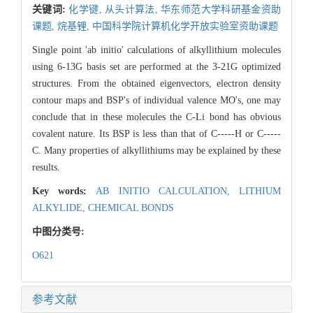
关键词:
化学键,
从头计算法,
华东师范大学科研基金资助
课题,
烷基锂,
中国科学院计算机化学开放实验室资助课题
Single point 'ab initio' calculations of alkyllithium molecules
using 6-13G basis set are performed at the 3-21G optimized
structures. From the obtained eigenvectors, electron density
contour maps and BSP's of individual valence MO's, one may
conclude that in these molecules the C-Li bond has obvious
covalent nature. Its BSP is less than that of C-----H or C-----
C. Many properties of alkyllithiums may be explained by these
results.
Key words:
AB INITIO CALCULATION,
LITHIUM
ALKYLIDE,
CHEMICAL BONDS
中图分类号:
O621
参考文献