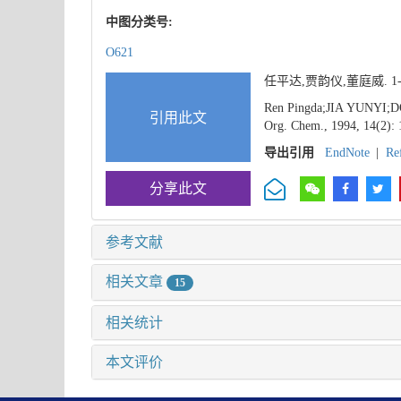
中图分类号:
O621
任平达,贾韵仪,董庭威. 
Ren Pingda;JIA YUNYI;DONG
引用此文
Org. Chem., 1994, 14(2): 
导出引用
EndNote
|
Re
分享此文
参考文献
相关文章
15
相关统计
本文评价