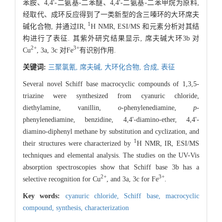
苯胺、4,4'-二氨基-二苯醚、4,4'-二氨基-二苯甲烷为原料,
经取代、成环反应得到了一类新型的含三嗪环的大环席夫
1
碱化合物, 并通过IR,
H NMR, ESI/MS 和元素分析对其结
构进行了表征. 其紫外研究结果显示, 席夫碱大环3b 对
2+
3+
Cu
, 3a, 3c 对Fe
有识别作用.
关键词:
三聚氯氰,
席夫碱,
大环化合物,
合成,
表征
Several novel Schiff base macrocyclic compounds of 1,3,5-
triazine were synthesized from cyanuric chloride,
diethylamine, vanillin,
o
-phenylenediamine,
p
-
phenylenediamine, benzidine, 4,4'-diamino-ether, 4,4'-
diamino-diphenyl methane by substitution and cyclization, and
1
their structures were characterized by
H NMR, IR, ESI/MS
techniques and elemental analysis. The studies on the UV-Vis
absorption spectroscopies show that Schiff base 3b has a
2+
3+
selective recognition for Cu
, and 3a, 3c for Fe
.
Key words:
cyanuric chloride,
Schiff base,
macrocyclic
compound,
synthesis,
characterization