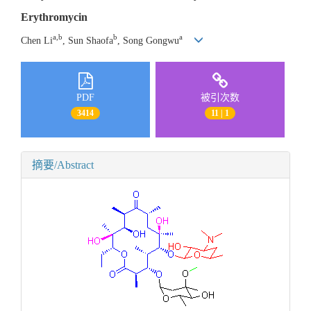
Erythromycin
a,b
b
a
Chen Li
, Sun Shaofa
, Song Gongwu
PDF
被引次数
3414
11 | 1
摘要/Abstract