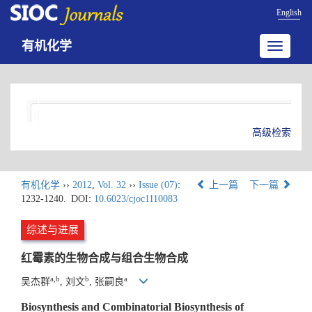
English
有机化学
Toggle
navigatio
高级检索
有机化学
››
2012
,
Vol. 32
››
Issue (07)
:
上一篇
下一篇
1232-1240.
DOI:
10.6023/cjoc1110083
综述与进展
红霉素的生物合成与组合生物合成
a,b
b
a
吴杰群
, 刘文
, 张嗣良
Biosynthesis and Combinatorial Biosynthesis of