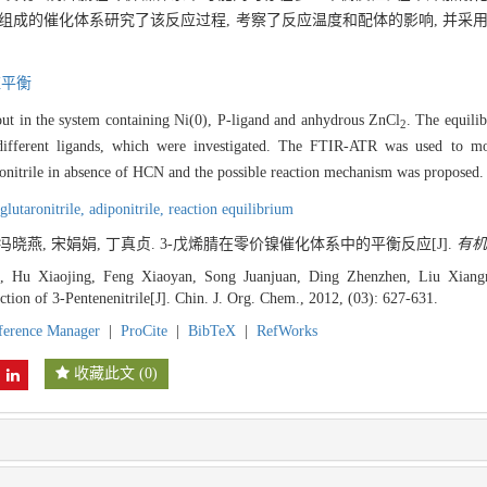
组成的催化体系研究了该反应过程, 考察了反应温度和配体的影响, 并采用
应平衡
 out in the system containing Ni(0), P-ligand and anhydrous ZnCl
. The equilib
2
 different ligands, which were investigated. The FTIR-ATR was used to mo
iponitrile in absence of HCN and the possible reaction mechanism was proposed.
glutaronitrile,
adiponitrile,
reaction equilibrium
 冯晓燕, 宋娟娟, 丁真贞. 3-戊烯腈在零价镍催化体系中的平衡反应[J].
有机
, Hu Xiaojing, Feng Xiaoyan, Song Juanjuan, Ding Zhenzhen, Liu Xiang
tion of 3-Pentenenitrile[J]. Chin. J. Org. Chem., 2012, (03): 627-631.
ference Manager
|
ProCite
|
BibTeX
|
RefWorks
收藏此文
(
0
)