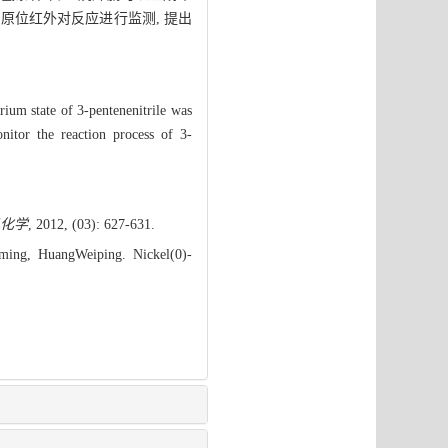
原位红外对反应进行监测, 提出
rium state of 3-pentenenitrile was
nitor the reaction process of 3-
化学
, 2012, (03): 627-631.
ming, HuangWeiping. Nickel(0)-