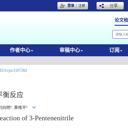
｜
分享
登录
注册
论文
作者中心
审稿中心
订阅
023/cjoc1107202
平衡反应
a
a
 刘向明
, 黄唯平
action of 3-Pentenenitrile