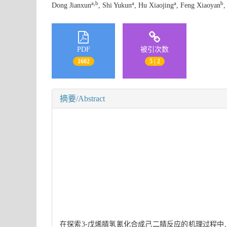
a,b
a
a
b
Dong Jianxun
, Shi Yukun
, Hu Xiaojing
, Feng Xiaoyan
,
PDF
被引次数
1602
5 | 2
摘要/Abstract
在探索3-戊烯腈氢氰化合成己二腈反应的机理过程中,