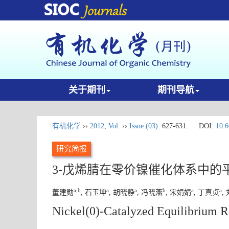
关于期刊
期刊导航
有机化学
››
2012
,
Vol.
››
Issue (03)
: 627-631.
DOI:
10.6
研究简报
3-戊烯腈在零价镍催化体系中的
a,b
a
a
b
a
a
董建勋
, 石玉坤
, 胡晓静
, 冯晓燕
, 宋娟娟
, 丁真贞
,
Nickel(0)-Catalyzed Equilibrium Re