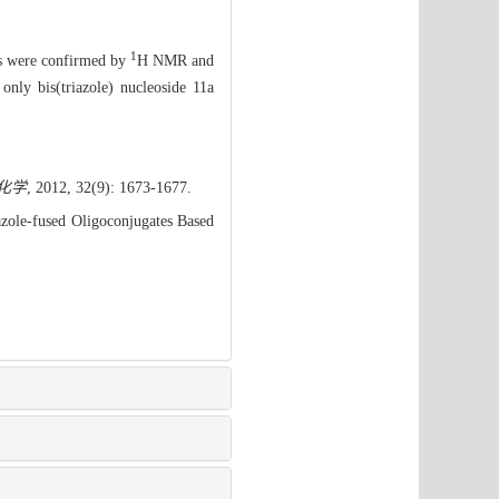
1
es were confirmed by
H NMR and
only bis(triazole) nucleoside 11a
化学
, 2012, 32(9): 1673-1677.
azole-fused Oligoconjugates Based