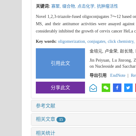
关键词:
寡聚,
缀合物,
点击化学,
抗肿瘤活性
Novel 1,2,3-triazole-fused oligoconjugates 7～12 based on
MS, and their antitumor activities were assayed against 
considerably inhibited the growth of cervix cancer HeLa 
Key words:
oligomerization,
conjugates,
click chemistry,
金培元, 卢金荣, 赵长琦,
Jin Peiyuan, Lu Jinrong, 
引用此文
on Nucleoside and Sacchar
导出引用
EndNote
|
Re
分享此文
参考文献
相关文章
15
相关统计