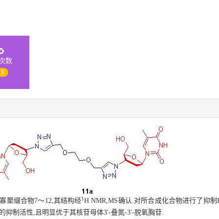
次数
 3
1
唑寡聚缀合物7～12,其结构经
H NMR,MS确认.对所合成化合物进行了抑制
抑制活性,且明显优于其核苷母体3'-叠氮-3'-脱氧胸苷.