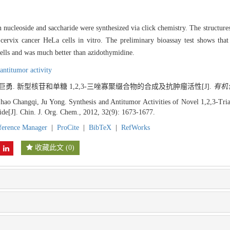
 nucleoside and saccharide were synthesized via click chemistry. The structur
cervix cancer HeLa cells in vitro. The preliminary bioassay test shows that 
cells and was much better than azidothymidine.
antitumor activity
 巨勇. 新型核苷和单糖 1,2,3-三唑寡聚缀合物的合成及抗肿瘤活性[J].
有机
Zhao Changqi, Ju Yong. Synthesis and Antitumor Activities of Novel 1,2,3-Tri
ide[J]. Chin. J. Org. Chem., 2012, 32(9): 1673-1677.
ference Manager
|
ProCite
|
BibTeX
|
RefWorks
收藏此文
(
0
)