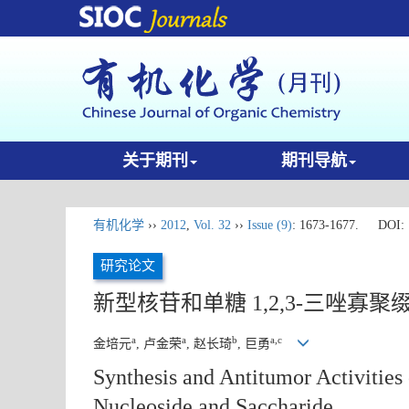
关于期刊
期刊导航
有机化学
››
2012
,
Vol. 32
››
Issue (9)
: 1673-1677.
DOI:
研究论文
新型核苷和单糖 1,2,3-三唑
a
a
b
a,c
金培元
, 卢金荣
, 赵长琦
, 巨勇
Synthesis and Antitumor Activities
Nucleoside and Saccharide