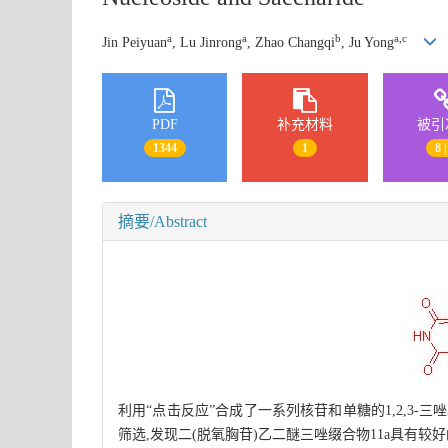
a
a
b
a,c
Jin Peiyuan
, Lu Jinrong
, Zhao Changqi
, Ju Yong
PDF
补充材料
被引
1344
1
8 |
摘要/Abstract
利用“点击反应”合成了一系列核苷和单糖的1,2,3-三
筛选,发现二(脱氧胸苷)乙二醚三唑缀合物11a具有较好的