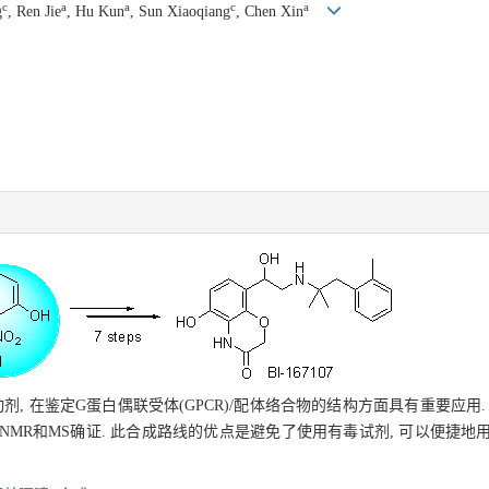
c
a
a
c
a
g
, Ren Jie
, Hu Kun
, Sun Xiaoqiang
, Chen Xin
激动剂, 在鉴定G蛋白偶联受体(GPCR)/配体络合物的结构方面具有重要应用.
 NMR和MS确证. 此合成路线的优点是避免了使用有毒试剂, 可以便捷地用于