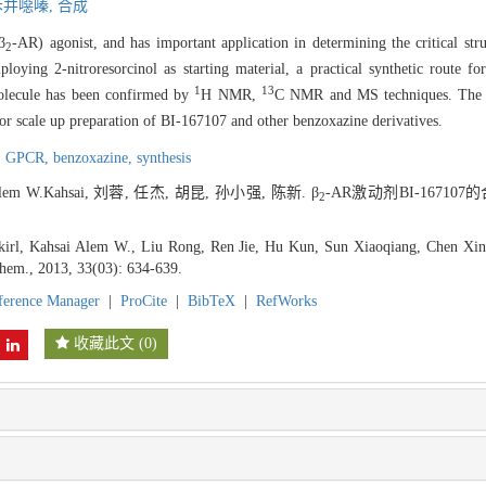
苯并噁嗪,
合成
β
-AR) agonist, and has important application in determining the critical stru
2
ying 2-nitroresorcinol as starting material, a practical synthetic route f
1
13
 molecule has been confirmed by
H NMR,
C NMR and MS techniques. The ad
for scale up preparation of BI-167107 and other benzoxazine derivatives.
,
GPCR,
benzoxazine,
synthesis
 Alem W.Kahsai, 刘蓉, 任杰, 胡昆, 孙小强, 陈新. β
-AR激动剂BI-167107的
2
irl, Kahsai Alem W., Liu Rong, Ren Jie, Hu Kun, Sun Xiaoqiang, Chen Xin.
Chem., 2013, 33(03): 634-639.
ference Manager
|
ProCite
|
BibTeX
|
RefWorks
收藏此文
(
0
)