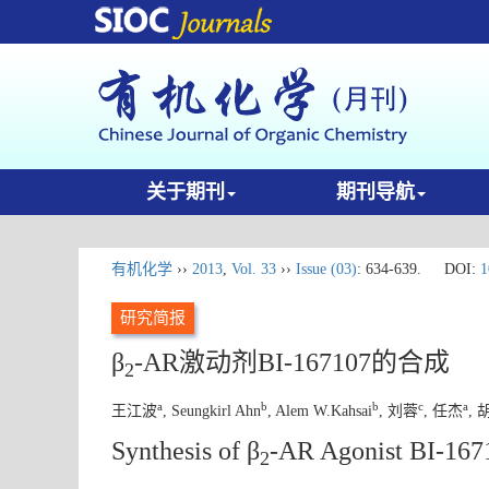
关于期刊
期刊导航
有机化学
››
2013
,
Vol. 33
››
Issue (03)
: 634-639.
DOI:
1
研究简报
β
-AR激动剂BI-167107的合成
2
a
b
b
c
a
王江波
, Seungkirl Ahn
, Alem W.Kahsai
, 刘蓉
, 任杰
, 
Synthesis of β
-AR Agonist BI-167
2