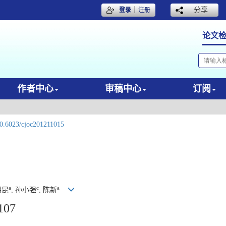
｜
分享
登录
注册
论文
作者中心
审稿中心
订阅
0.6023/cjoc201211015
a
c
a
胡昆
, 孙小强
, 陈新
107