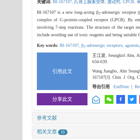
关键词:
BI-167107,
β
肾上腺素受体,
激动剂,
GPCR,
2
BI-167107 is a new long-acting β
-adrenergic receptor (
2
complex of G-protein-coupled receptor (GPCR). By emplo
involving 7-step reactions. The structure of the target
include avoiding use of toxic reagents and being suitable 
Key words:
BI-167107,
β
-adrenergic receptors,
agonists
2
王江波, Seungkirl Ahn,
634-639.
引用此文
Wang Jiangbo, Ahn Seungk
167107[J]. Chin. J. Org. 
导出引用
EndNote
|
Re
分享此文
参考文献
相关文章
15