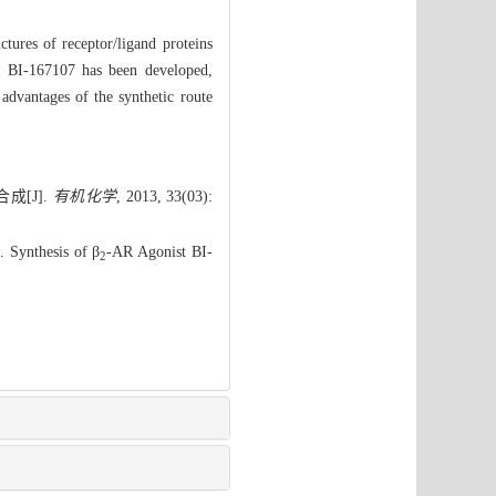
ctures of receptor/ligand proteins
or BI-167107 has been developed,
vantages of the synthetic route
合成[J].
有机化学
, 2013, 33(03):
 Synthesis of β
-AR Agonist BI-
2