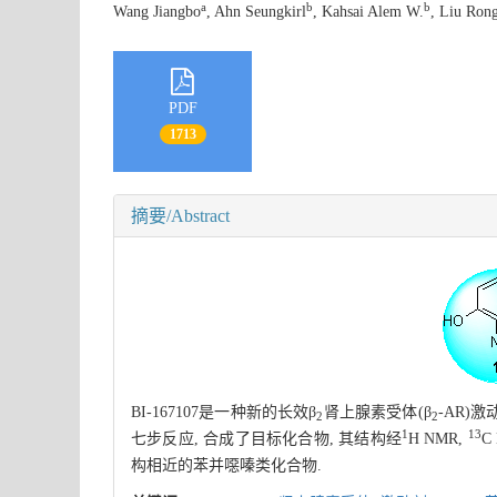
a
b
b
Wang Jiangbo
, Ahn Seungkirl
, Kahsai Alem W.
, Liu Ron
PDF
1713
摘要/Abstract
BI-167107是一种新的长效β
肾上腺素受体(β
-AR)
2
2
1
13
七步反应, 合成了目标化合物, 其结构经
H NMR,
C
构相近的苯并噁嗪类化合物.