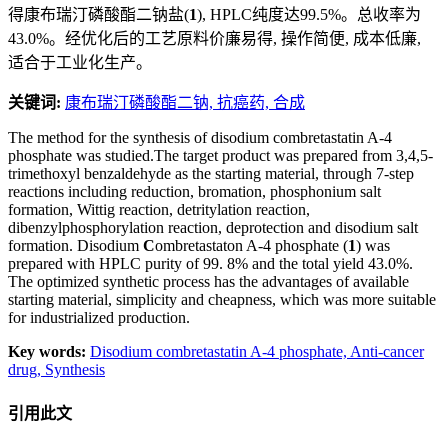
得康布瑞汀磷酸酯二钠盐(
1
), HPLC纯度达99.5%。总收率为
43.0%。经优化后的工艺原料价廉易得, 操作简便, 成本低廉,
适合于工业化生产。
关键词:
康布瑞汀磷酸酯二钠,
抗癌药,
合成
The method for the synthesis of disodium combretastatin A-4
phosphate was studied.The target product was prepared from 3,4,5-
trimethoxyl benzaldehyde as the starting material, through 7-step
reactions including reduction, bromation, phosphonium salt
formation, Wittig reaction, detritylation reaction,
dibenzylphosphorylation reaction, deprotection and disodium salt
formation. Disodium
C
ombretastaton A-4 phosphate (
1
) was
prepared with HPLC purity of 99. 8% and the total yield 43.0%.
The optimized synthetic process has the advantages of available
starting material, simplicity and cheapness, which was more suitable
for industrialized production.
Key words:
Disodium combretastatin A-4 phosphate,
Anti-cancer
drug,
Synthesis
引用此文