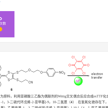
次数
4
为原料，利用亚磷酸三乙酯为偶联剂的Wittig交叉偶合反应合成exTTF化合
-1，3-二硫代环戊烯-2-亚甲基]-9，10-二氢蒽（
4
）. 在氢氧化铯存在下
乙氧基）乙基硫基-1，3-二硫代环戊烯-2-亚甲基）]-10-[（4，5-亚乙基硫