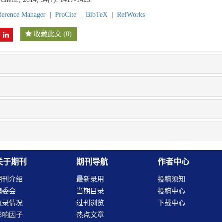
ference Manager
|
ProCite
|
BibTeX
|
RefWorks
收藏此文
(
0
)
关于期刊
期刊导航
作者中心
期刊介绍
最新录用
投稿须知
编委会
当期目录
投稿中心
收录情况
过刊浏览
下载中心
影响因子
热点文章