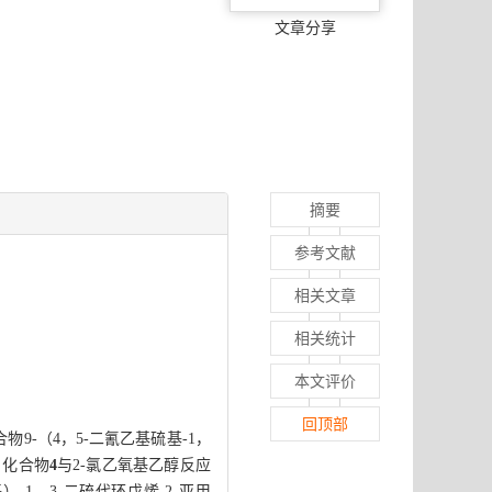
文章分享
摘要
参考文献
相关文章
相关统计
本文评价
回顶部
物9-（4，5-二氰乙基硫基-1，
，化合物
4
与2-氯乙氧基乙醇反应
基）-1，3-二硫代环戊烯-2-亚甲