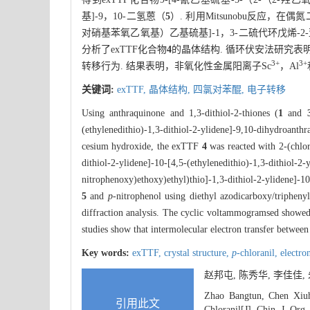
基]-9，10-二氢蒽（
5
）. 利用Mitsunobu反应，
对硝基苯氧乙氧基）乙基硫基]-1，3-二硫代环戊烯-2-亚甲
分析了exTTF化合物
4
的晶体结构. 循环伏安法研究表
3
+
3
+
转移行为. 结果表明，非氧化性金属阳离子Sc
，Al
关键词:
exTTF,
晶体结构,
四氯对苯醌,
电子转移
Using anthraquinone and 1,3-dithiol-2-thiones (
1
and
(ethylenedithio)-1,3-dithiol-2-ylidene]-9,10-dihydroanthr
cesium hydroxide, the exTTF
4
was reacted with 2-(chlo
dithiol-2-ylidene]-10-[4,5-(ethylenedithio)-1,3-dithiol-2-
nitrophenoxy)ethoxy)ethyl)thio]-1,3-dithiol-2-ylidene]-10
5
and
p
-nitrophenol using diethyl azodicarboxy/triphe
diffraction analysis. The cyclic voltammogramsed showe
studies show that intermolecular electron transfer betwe
Key words:
exTTF,
crystal structure,
p
-chloranil,
electro
赵邦屯, 陈秀华, 李佳佳
Zhao Bangtun, Chen Xiuh
引用此文
Chloranil[J]. Chin. J. Org