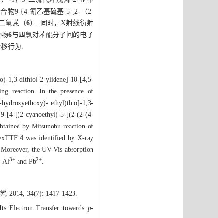
9-{4-氰乙基硫基-5-[2-（2-
-二氢蒽（
6
）. 同时，X射线衍射
合物
6
与四氯对苯醌分子间的电子
移行为.
)-1,3-dithiol-2-ylidene]-10-[4,5-
ing reaction. In the presence of
-hydroxyethoxy)- ethyl)thio]-1,3-
-[4-[(2-cyanoethyl)-5-[(2-(2-(4-
btained by Mitsunobu reaction of
f exTTF
4
was identified by X-ray
. Moreover, the UV-Vis absorption
3
+
2
+
, Al
and Pb
.
学
, 2014, 34(7): 1417-1423.
ts Electron Transfer towards
p-