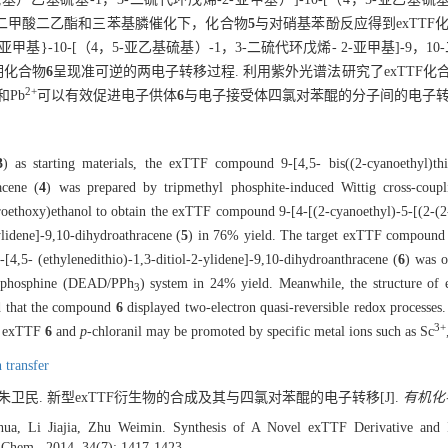
在偶氮二甲酸二乙酯和三苯基膦催化下，化合物
5
与对硝基苯酚反应得到exTTF化合物
基}-10-[（4，5-亚乙基硫基）-1，3-二硫代环戊烯- 2-亚甲基]-9，10
明化合物
6
呈现准可逆的两电子转移过程. 利用紫外光谱法研究了exTTF化
2
+
和Pb
可以有效促进电子供体
6
与电子接受体四氯对苯醌的分子间的电子转
3
) as starting materials, the exTTF compound 9-[4,5- bis((2-cyanoethyl)thio
acene (
4
) was prepared by tripmethyl phosphite-induced Wittig cross-coupl
roethoxy)ethanol to obtain the exTTF compound 9-[4-[(2-cyanoethyl)-5-[(2-(2
ylidene]-9,10-dihydroathracene (
5
) in 76% yield. The target exTTF compound 9
-[4,5- (ethylenedithio)-1,3-ditiol-2-ylidene]-9,10-dihydroanthracene (
6
) was o
nylphosphine (DEAD/PPh
) system in 24% yield. Meanwhile, the structure o
3
d that the compound
6
displayed two-electron quasi-reversible redox processes
3
+
en exTTF
6
and
p-
chloranil may be promoted by specific metal ions such as Sc
n transfer
, 朱卫民. 新型exTTF衍生物的合成及其与四氯对苯醌的电子转移[J].
有机化
ua, Li Jiajia, Zhu Weimin. Synthesis of A Novel exTTF Derivative and I
. Chem., 2014, 34(7): 1417-1423.