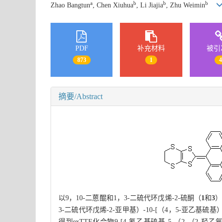
a
b
b
b
Zhao Bangtun
, Chen Xiuhua
, Li Jiajia
, Zhu Weimin
PDF
补充材料
被引
873
1
摘要/Abstract
以9，10-二蒽醌和1，3-二硫代环戊烯-2-硫酮（
1
和
3
）
3-二硫代环戊烯-2-亚甲基）-10-[（4，5-亚乙基硫基）
得到exTTF化合物9-[4-氰乙基硫基-5-（2-（2-羟