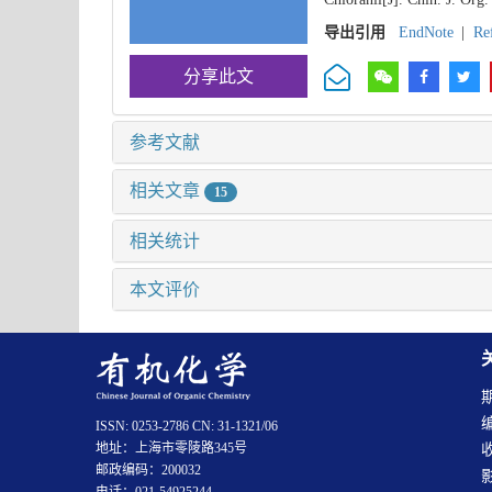
导出引用
EndNote
|
Re
分享此文
参考文献
相关文章
15
相关统计
本文评价
ISSN: 0253-2786 CN: 31-1321/06
地址：上海市零陵路345号
邮政编码：200032