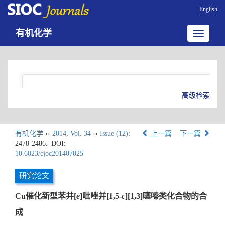
English
有机化学
Toggle
navigatio
高级检索
有机化学
››
2014
,
Vol. 34
››
Issue (12)
:
上一篇
下一篇
2478-2486.
DOI:
10.6023/cjoc201407025
研究论文
Cu催化新型苯并[
e
]吡唑并[1,5-
c
][1,3]噻嗪类化合物的合
成