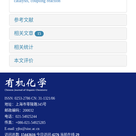
catalysis,
coupling reaction
参考文献
相关文章
15
相关统计
本文评价
ISSN: 0253-2786 CN: 31-1321/06
地址：上海市零陵路345号
邮政编码：200032
电话：021-54925244
传真：+086-021-54925285
E-mail: yjhx@sioc.ac.cn
访问总数:
15443616
今日访问:
4276
当前在线:
29