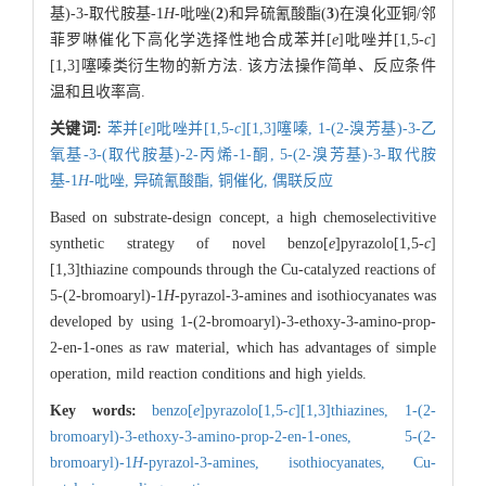
基)-3-取代胺基-1
H
-吡唑(
2
)和异硫氰酸酯(
3
)在溴化亚铜/邻
菲罗啉催化下高化学选择性地合成苯并[
e
]吡唑并[1,5-
c
]
[1,3]噻嗪类衍生物的新方法. 该方法操作简单、反应条件
温和且收率高.
关键词:
苯并[
e
]吡唑并[1,5-
c
][1,3]噻嗪,
1-(2-溴芳基)-3-乙
氧基-3-(取代胺基)-2-丙烯-1-酮,
5-(2-溴芳基)-3-取代胺
基-1
H
-吡唑,
异硫氰酸酯,
铜催化,
偶联反应
Based on substrate-design concept, a high chemoselectivitive
synthetic strategy of novel benzo[
e
]pyrazolo[1,5-
c
]
[1,3]thiazine compounds through the Cu-catalyzed reactions of
5-(2-bromoaryl)-1
H
-pyrazol-3-amines and isothiocyanates was
developed by using 1-(2-bromoaryl)-3-ethoxy-3-amino-prop-
2-en-1-ones as raw material, which has advantages of simple
operation, mild reaction conditions and high yields.
Key words:
benzo[
e
]pyrazolo[1,5-
c
][1,3]thiazines,
1-(2-
bromoaryl)-3-ethoxy-3-amino-prop-2-en-1-ones,
5-(2-
bromoaryl)-1
H
-pyrazol-3-amines,
isothiocyanates,
Cu-