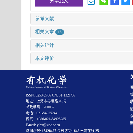
分享此文
参考文献
相关文章
15
相关统计
本文评价
ISSN: 0253-2786 CN: 31-1321/06
地址：上海市零陵路345号
邮政编码：200032
电话：021-54925244
传真：+086-021-54925285
E-mail: yjhx@sioc.ac.cn
访问总数:
15428427
今日访问:
1648
当前在线:
25