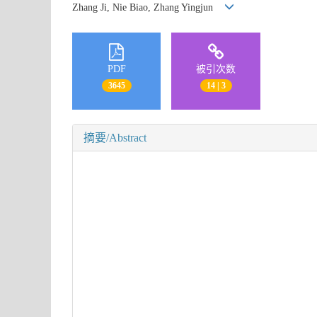
Zhang Ji, Nie Biao, Zhang Yingjun
PDF
被引次数
3645
14 | 3
摘要/Abstract