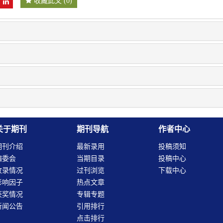
收藏此文
(
0
)
关于期刊
期刊导航
作者中心
期刊介绍
最新录用
投稿须知
编委会
当期目录
投稿中心
收录情况
过刊浏览
下载中心
影响因子
热点文章
获奖情况
专辑专题
新闻公告
引用排行
点击排行