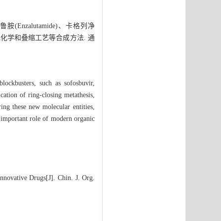
Enzalutamide)、卡格列净
、绿色化学和叠缩工艺等合成方法. 通
blockbusters, such as sofosbuvir,
cation of ring-closing metathesis,
ing these new molecular entities,
he important role of modern organic
nnovative Drugs[J]. Chin. J. Org.