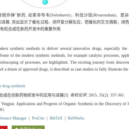
 如索非布韦(Sofosbuvir)、利伐沙班(Rivaroxaban)、恩杂鲁胺(
ib), 研发中的应用和进展, 突出显示了催化过程、闭环复分解反应、钯催化的交叉偶联
代有机合成在新药开发中的重要作用.
dern synthetic methods to deliver several innovative drugs, especially the 
 Some of the modern synthetic methods, for example catalytic processes, appli
telescoping of processes, are highlighted. The exciting journey from discover
s of a dozen of approved drugs, is described as case studies to fully illustrate t
in drug synthesis
有机合成在创新药物研发中的应用与进展[J].
有机化学
, 2015, 35(2): 337-361.
Yingjun. Application and Progress of Organic Synthesis in the Discovery of I
61.
ference Manager
|
ProCite
|
BibTeX
|
RefWorks