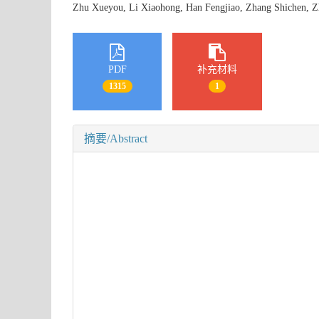
Zhu Xueyou, Li Xiaohong, Han Fengjiao, Zhang Shichen,
PDF
补充材料
1315
1
摘要/Abstract