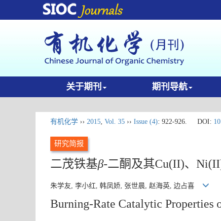
关于期刊
期刊导航
有机化学
››
2015
,
Vol. 35
››
Issue (4)
: 922-926.
DOI:
10
研究简报
二茂铁基
β
-二酮及其Cu(II)、N
朱学友, 李小红, 韩凤娇, 张世晨, 赵海英, 边占喜
Burning-Rate Catalytic Properties 