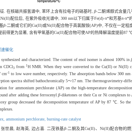
表征. 在核磁共振氢谱中, 苯环上含有拉电子的硝基时,
β
-二酮烯醇式含量几乎
i(II)配位后, 在紫外吸收光谱中, 300 nm以下归属于Fe(d)-π*和芳基π-π
基
β
-二酮或它们的Cu(II)或Ni(II)配合物于高氯酸铵(AP)中, 不仅在
物提前得更为显著, 含有甲氧基的Cu(II)配合物可使AP的热降解温度提前87 
燃速催化
 synthesized and characterized. The content of enol isomer is almost 100% in
1
 in CDCl
from
H NMR. When they were converted to the Cu(II) or Ni(II) co
3
-1
7 cm
to low wave number, respectively. The absorption bands below 300 nm a
bsorption spectra shifted bathochromically 5～17 nm. The thermogravimetry-diff
tion for ammonium perchlorate (AP) on the high-temperature decomposition 
found after adding these ferrocenyl
β
-diketones or their Cu or Ni complexes to
thoxy group decreased the decomposition temperature of AP by 87 ℃. So the
mplexes.
lex,
ammonium perchlorate,
burning-rate catalyst
 张世晨, 赵海英, 边占喜. 二茂铁基
β
-二酮及其Cu(II)、Ni(II)配合物的