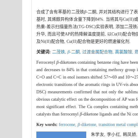
合成了含有苯基的二茂铁
β
-二酮, 并对其结构进行了
基时, 其烯醇异构体含量下降到84%. 当将其与Cu(II)或N
热重-差示扫描量热法(TG-DSC)实验表明, 添加二茂铁
升华, 而且可使AP的热降解温度提前, 以Cu(II)配合
及Ni(II)配合物, Cu(II)配合物是更好的燃速催化剂.
关键词:
二茂铁,
β
-二酮,
过渡金属配合物,
高氯酸铵,
Ferrocenyl
β
-diketones containing benzene ring have been
and decreases to 84% in that containing methoxy group
C=O and C=C in enol isomers shifted 57～69 and 10～2
electronic transitions of the aromatic rings in UV-vis a
DSC) measurements confirmed that not only the sublima
obvious catalytic effect on the decomposition of AP was 
most significant effect. The Cu complex containing me
catalysts than ferrocenyl
β
-diketone ligands and the Ni co
Key words:
ferrocene,
β
-diketone,
transition metal comp
朱学友, 李小红, 韩凤娇,