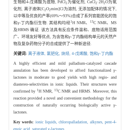
生物和4-戊烯酸为底物, PdCl
为催化剂, CuCl
·2H
O为氧
2
2
2
化剂, 离子液体[C
O
mim]Cl为溶剂, 无添加配体的情况下,
2
2
以中等及优良的产率(69%～93%)合成了系列官能团化的饱
1
13
和
γ
-丁内酯衍生物. 其结构均经
H NMR、
C NMR、MS
及HRMS 确证. 该方法具有反应条件温和、底物适用范围
广、环境友好等优点, 为含饱和
γ
-丁内酯结构单元的天然产
物及复杂药物分子的合成提供了一种新途径.
关键词:
离子液体,
氯钯化,
炔烃,
4-戊烯酸,
饱和
γ
-丁内酯
A highly efficient and mild palladium-catalyzed cascade
annulation has been developed to afford functionalized
γ
-
lactones in moderate to good yields with high regio- and
diastereo-selectivities in ionic liquids. Their structures were
1
13
confirmed by
H NMR,
C NMR and HRMS. Moreover, this
reaction provided a novel and convenient methodology for the
construction of naturally occurring biologically active
γ
-
lactones.
Key words:
ionic liquids,
chloropalladation,
alkynes,
pent-4-
enoic acid,
saturated
γ
-lactones