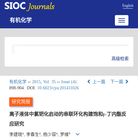
English
有机化学
Toggle
navigatio
高级检索
有机化学
››
2015
,
Vol. 35
››
Issue (4)
:
上一篇
下一篇
898-904.
DOI:
10.6023/cjoc201411026
研究简报
离子液体中氯钯化启动的串联环化构建饱和
γ
-丁内酯反
应研究
a
a
a
b
李建晓
, 李春生
, 杨少容
, 罗维