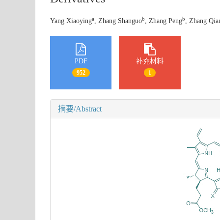
a
b
b
Yang Xiaoying
, Zhang Shanguo
, Zhang Peng
, Zhang Qia
PDF
补充材料
952
1
摘要/Abstract