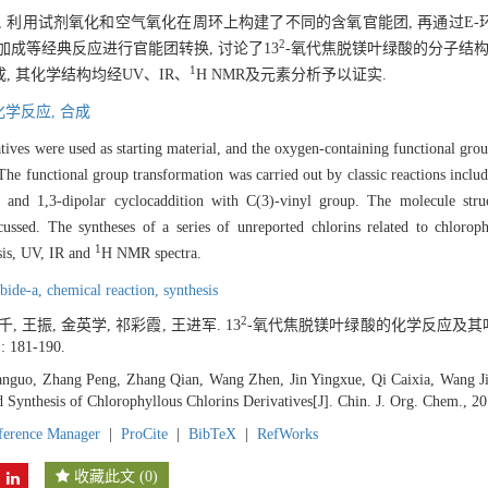
利用试剂氧化和空气氧化在周环上构建了不同的含氧官能团, 再通过E-环羰基的W
2
环加成等经典反应进行官能团转换, 讨论了13
-氧代焦脱镁叶绿酸的分子结构
1
 其化学结构均经UV、IR、
H NMR及元素分析予以证实.
化学反应,
合成
tives were used as starting material, and the oxygen-containing functional grou
he functional group transformation was carried out by classic reactions inclu
n and 1,3-dipolar cyclocaddition with C(3)-vinyl group. The molecule struc
ussed. The syntheses of a series of unreported chlorins related to chlorop
1
ysis, UV, IR and
H NMR spectra.
bide-a,
chemical reaction,
synthesis
2
千, 王振, 金英学, 祁彩霞, 王进军. 13
-氧代焦脱镁叶绿酸的化学反应及其
): 181-190.
nguo, Zhang Peng, Zhang Qian, Wang Zhen, Jin Yingxue, Qi Caixia, Wang Ji
Synthesis of Chlorophyllous Chlorins Derivatives[J]. Chin. J. Org. Chem., 20
ference Manager
|
ProCite
|
BibTeX
|
RefWorks
收藏此文
(
0
)