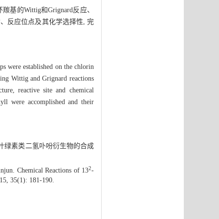
ittig和Grignard反应、
、反应位点及其化学选择性, 完
ps were established on the chlorin
ding Wittig and Grignard reactions
ture, reactive site and chemical
hyll were accomplished and their
叶绿素类二氢卟吩衍生物的合成
2
njun. Chemical Reactions of 13
-
15, 35(1): 181-190.