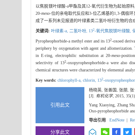
以焦脱镁叶绿酸-a甲酯及其12-氧代衍生物为起始原料, 
20-
meso
-位的亲电取代反应和3-位乙烯基的1,3-偶极
成了一系列未见报道的叶绿素类二氢卟吩衍生物的合成,
2
关键词:
叶绿素-a,
二氢卟吩,
13
-氧代焦脱镁叶绿酸,
2
Pyropheophorbide-a methyl ester and its 13
-oxoed deriva
periphery by oxygenation with agent and allomerization. T
in E-ring, electrophilic substitution at 20-
meso
-positio
2
selectivity of 13
-oxopyropheophorbide-a were also disc
chemical structures were characterized by elemental anal
2
Key words:
chlorophyll-a,
chlorin,
13
-oxopyropheophor
杨晓英, 张善国, 张朋, 张
[J].
有机化学
, 2015, 35(1
引用此文
Yang Xiaoying, Zhang Sha
Oxo-pyropheophorbide and 
导出引用
EndNote
|
Re
分享此文