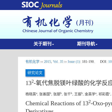
关于期刊
期刊导航
有机化学
››
2015
,
Vol. 35
››
Issue (1)
: 181-190.
DOI:
10
研究论文
2
13
-氧代焦脱镁叶绿酸的化学反
a
b
b
b
b
a
c
杨晓英
, 张善国
, 张朋
, 张千
, 王振
, 金英学
, 祁彩霞
2
Chemical Reactions of 13
-Oxo-pyr
Derivatives