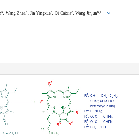
b
b
a
c
b,c
n
, Wang Zhen
, Jin Yingxue
, Qi Caixia
, Wang Jinjun