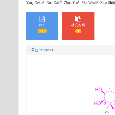
a
b
b
a
Yang Delan
, Guo Dale
, Zhou Yan
, Mei Wenli
, Xiao Shiji
PDF
补充材料
771
1
摘要/Abstract