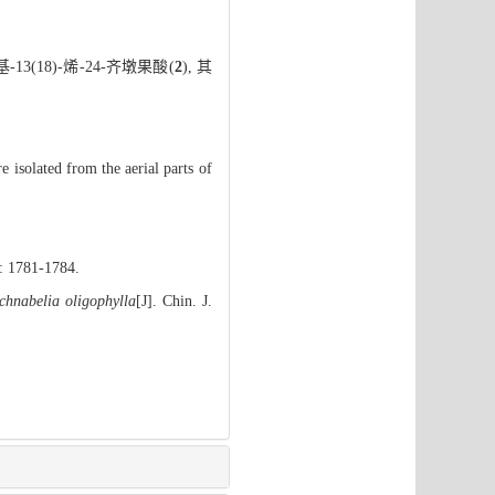
基-13(18)-烯-24-齐墩果酸(
2
), 其
e isolated from the aerial parts of
): 1781-1784.
hnabelia oligophylla
[J]. Chin. J.