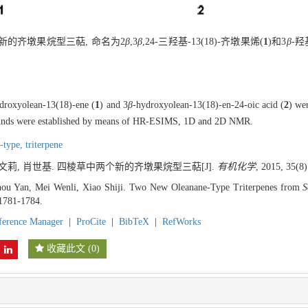
的齐墩果烷型三萜, 命名为2
β
,3
β
,24-三羟基-13(18)-齐墩果烯(
1
)和3
β
-羟
ydroxyolean-13(18)-ene (
1
) and 3
β
-hydroxyolean-13(18)-en-24-oic acid (
2
) wer
ounds were established by means of HR-ESIMS, 1D and 2D NMR.
e-type,
triterpene
梅文莉, 肖世基. 四棱草中两个新的齐墩果烷型三萜[J].
有机化学
, 2015, 35(8
ou Yan, Mei Wenli, Xiao Shiji. Two New Oleanane-Type Triterpenes from
Sc
 1781-1784.
ference Manager
|
ProCite
|
BibTeX
|
RefWorks
收藏此文
(
0
)