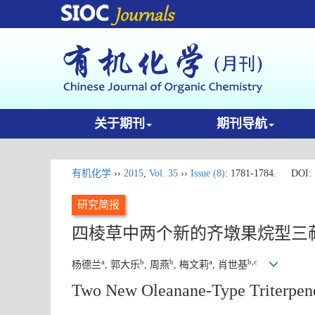
关于期刊
期刊导航
有机化学
››
2015
,
Vol. 35
››
Issue (8)
: 1781-1784.
DOI:
研究简报
四棱草中两个新的齐墩果烷型三
a
b
b
a
b,c
杨德兰
, 郭大乐
, 周燕
, 梅文莉
, 肖世基
Two New Oleanane-Type Triterpen