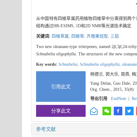
从中国特有四棱草属药用植物四棱草中分离得到两个新
结构通过HR-ESIMS, 1D和2D NMR等光谱技术确定.
关键词:
四棱草属,
四棱草,
齐墩果烷型,
三萜
Two new oleanane-type triterpenes, named 2
β
,3
β
,24-trih
Schnabelia oligophylla
. The structures of the new comp
Key words:
Schnabelia
,
Schnabelia oligophylla
,
oleanan
杨德兰, 郭大乐, 周燕, 
Yang Delan, Guo Dale, Zh
引用此文
Org. Chem., 2015, 35(8):
导出引用
EndNote
|
Re
分享此文
参考文献