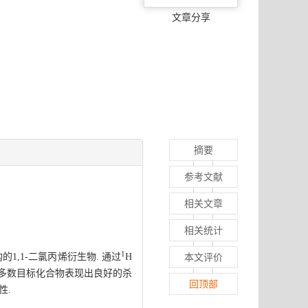
文章分享
摘要
参考文献
相关文章
相关统计
1
1,1-二氯丙烯衍生物. 通过
H
本文评价
时大多数目标化合物表现出良好的杀
回顶部
性.