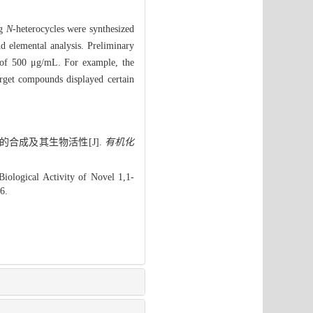
ng
N
-heterocycles were synthesized
elemental analysis. Preliminary
 of 500 μg/mL. For example, the
rget compounds displayed certain
物的合成及其生物活性[J].
有机化
iological Activity of Novel 1,1-
6.