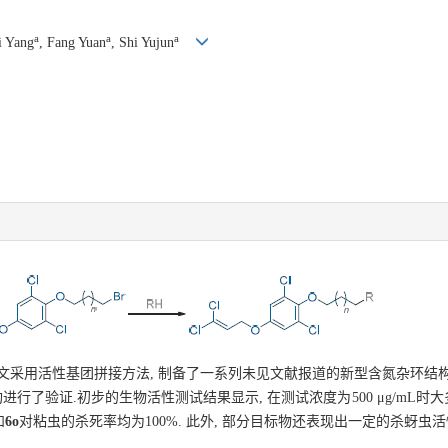
a
a
a
i Yang
, Fang Yuan
, Shi Yujun
本文采用活性基团拼接方法, 制备了一系列未见文献报道的新型含氮杂环结构的
进行了验证.初步的生物活性测试结果显示, 在测试浓度为500 μg/mL
和
6o
对粘虫的杀死率均为100%. 此外, 部分目标物还表现出一定的杀蚜虫活