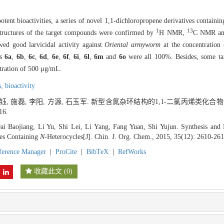
ent bioactivities, a series of novel 1,1-dichloropropene derivatives containi
1
13
 structures of the target compounds were confirmed by
H NMR,
C NMR and 
wed good larvicidal activity against
Oriental armyworm
at the concentration
ds
6a
,
6b
,
6c
,
6d
,
6e
,
6f
,
6i
,
6l
,
6m
and
6o
were all 100%. Besides, some ta
tration of 500 μg/mL.
s,
bioactivity
李钰, 施磊, 李阳, 方源, 石玉军. 新型含氮杂环结构的1,1-二氯丙烯类化合
16.
 Baojiang, Li Yu, Shi Lei, Li Yang, Fang Yuan, Shi Yujun. Synthesis and B
es Containing
N
-Heterocycles[J]. Chin. J. Org. Chem., 2015, 35(12): 2610-261
ference Manager
|
ProCite
|
BibTeX
|
RefWorks
收藏此文
(
0
)