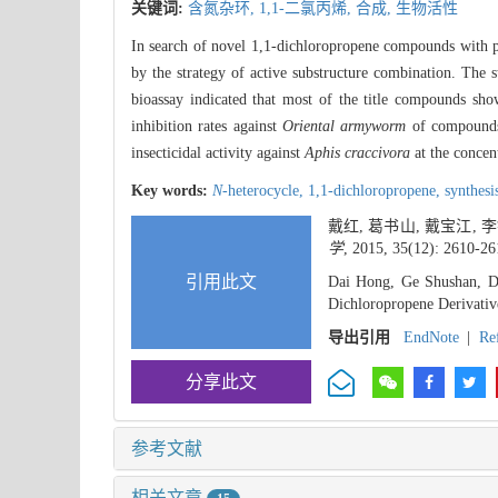
关键词:
含氮杂环,
1,1-二氯丙烯,
合成,
生物活性
In search of novel 1,1-dichloropropene compounds with pot
by the strategy of active substructure combination. The
bioassay indicated that most of the title compounds sho
inhibition rates against
Oriental armyworm
of compoun
insecticidal activity against
Aphis craccivora
at the concen
Key words:
N
-heterocycle,
1,1-dichloropropene,
synthesi
戴红, 葛书山, 戴宝江, 
学
, 2015, 35(12): 2610-26
引用此文
Dai Hong, Ge Shushan, Dai
Dichloropropene Derivativ
导出引用
EndNote
|
Re
分享此文
参考文献
相关文章