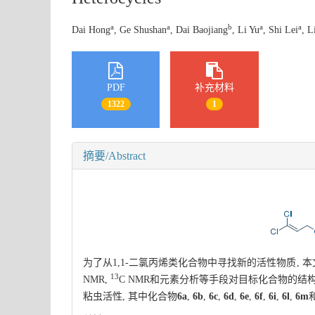
a
a
b
a
a
Dai Hong
, Ge Shushan
, Dai Baojiang
, Li Yu
, Shi Lei
, L
PDF
补充材料
1322
1
摘要/Abstract
为了从1,1-二氯丙烯类化合物中寻找新的活性物质, 
13
NMR,
C NMR和元素分析等手段对目标化合物的结构
粘虫活性, 其中化合物
6a
,
6b
,
6c
,
6d
,
6e
,
6f
,
6i
,
6l
,
6m