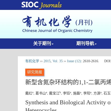
关于期刊
期刊导航
有机化学
››
2015
,
Vol. 35
››
Issue (12)
: 2610-2616.
DOI
研究简报
新型含氮杂环结构的1,1-二氯
a
a
b
a
a
a
a
戴红
, 葛书山
, 戴宝江
, 李钰
, 施磊
, 李阳
, 方源
, 石
Synthesis and Biological Activity 
Heterocycles