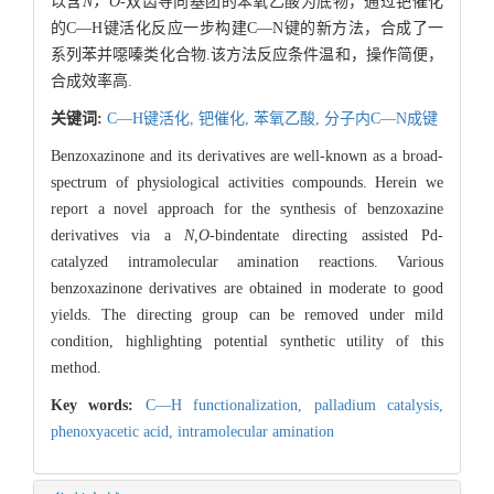
以含
N，O
-双齿导向基团的苯氧乙酸为底物，通过钯催化
的C—H键活化反应一步构建C—N键的新方法，合成了一
系列苯并噁嗪类化合物.该方法反应条件温和，操作简便，
合成效率高.
关键词:
C—H键活化,
钯催化,
苯氧乙酸,
分子内C—N成键
Benzoxazinone and its derivatives are well-known as a broad-
spectrum of physiological activities compounds. Herein we
report a novel approach for the synthesis of benzoxazine
derivatives via a
N,O
-bindentate directing assisted Pd-
catalyzed intramolecular amination reactions. Various
benzoxazinone derivatives are obtained in moderate to good
yields. The directing group can be removed under mild
condition, highlighting potential synthetic utility of this
method.
Key words:
C—H functionalization,
palladium catalysis,
phenoxyacetic acid,
intramolecular amination