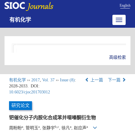
English
有机化学
Toggle
navigatio
高级检索
有机化学
››
2017
,
Vol. 37
››
Issue (8)
:
上一篇
下一篇
2028-2033.
DOI:
10.6023/cjoc201703012
研究论文
钯催化分子内胺化合成苯并噁嗪酮衍生物
a
a
b,c
a
a
周盼盼
, 管明玉
, 张静宇
, 徐凡
, 赵应声