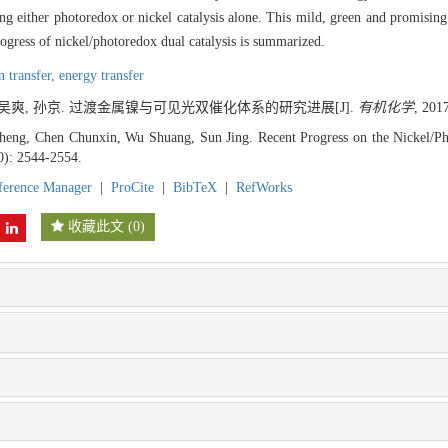
g either photoredox or nickel catalysis alone. This mild, green and promising p
progress of nickel/photoredox dual catalysis is summarized.
n transfer,
energy transfer
, 吴爽, 孙京. 过渡金属镍与可见光双催化体系的研究进展[J].
有机化学
, 201
eng, Chen Chunxin, Wu Shuang, Sun Jing. Recent Progress on the Nickel/Pho
0): 2544-2554.
ference Manager
|
ProCite
|
BibTeX
|
RefWorks
收藏此文
(
0
)