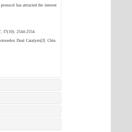
rotocol has attracted the interest
7, 37(10): 2544-2554.
toredox Dual Catalysis[J]. Chin.