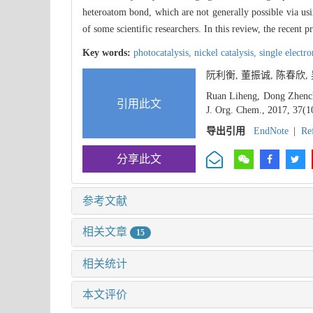
heteroatom bond, which are not generally possible via usin
of some scientific researchers. In this review, the recent 
Key words:
photocatalysis,
nickel catalysis,
single electro
阮利衡, 董振诚, 陈春欣
Ruan Liheng, Dong Zhench
引用此文
J. Org. Chem., 2017, 37(1
导出引用
EndNote
|
Re
分享此文
参考文献
相关文章
15
相关统计
本文评价