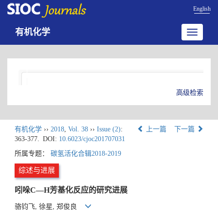
English
有机化学
Toggle
navigatio
高级检索
有机化学
››
2018
,
Vol. 38
››
Issue (2)
:
上一篇
下一篇
363-377.
DOI:
10.6023/cjoc201707031
所属专题：
碳氢活化合辑2018-2019
综述与进展
吲哚C—H芳基化反应的研究进展
骆钧飞, 徐星, 郑俊良