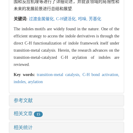
围和反应机理等进行了详细论述，并就该领域的局限性和
未来的发展前景进行总结和展望.
关键词:
过渡金属催化,
C-H键活化,
吲哚,
芳基化
The indoles motifs are widely found in the nature. One of the
efficient strategy to access the indole derivatives is through the
direct C-H functionalization of indole framework itself under
transition-metal catalysis. Herein, the research advances on the
transition-metal-catalyzed C-H arylation of indoles are
reviewed.
Key words:
transition-metal catalysis,
C-H bond activation,
indoles,
arylation
参考文献
相关文章
15
相关统计