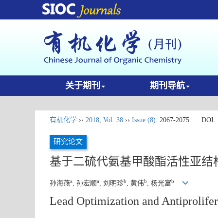
关于期刊
期刊导航
有机化学
››
2018
,
Vol. 38
››
Issue (8)
: 2067-2075.
DOI:
研究论文
基于二硫代氨基甲酸酯活性亚结
a
a
b
b
b
孙海燕
, 孙宏顺
, 刘明珍
, 黄伟
, 杨光富
Lead Optimization and Antiprolife