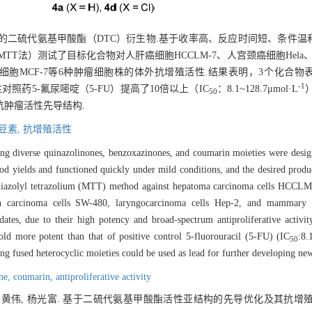
的二硫代氨基甲酸酯（DTC）衍生物.基于收率高、反应时间短、条件温
法）测试了目标化合物对人肝癌细胞HCCLM-7、人宫颈癌细胞Hela、人乳
乳腺癌细胞MCF-7等6种肿瘤细胞株的体外抗增殖活性.结果表明，3个化
-1
照药5-氟尿嘧啶（5-FU）提高了10倍以上（IC
：8.1~128.7μmol·L
50
抗肿瘤活性先导结构.
豆素,
抗增殖活性
aring diverse quinazolinones, benzoxazinones, and coumarin moieties were desi
yields and functioned quickly under mild conditions, and the desired product
 thiazolyl tetrazolium (MTT) method against hepatoma carcinoma cells HCCLM-
carcinoma cells SW-480, laryngocarcinoma cells Hep-2, and mammary 
tes, due to their high potency and broad-spectrum antiproliferative activit
ld more potent than that of positive control 5-fluorouracil (5-FU) (IC
:8
50
ing fused heterocyclic moieties could be used as lead for further developing n
ne,
coumarin,
antiproliferative activity
珍, 黄伟, 杨光富. 基于二硫代氨基甲酸酯活性亚结构的先导优化及其抗增殖活