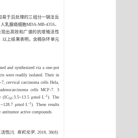
和易于后处理的三组分一锅法反
腺癌细胞MDA-MB-435S、
合物表现出高效和广谱的抗增殖活性
）.以上结果表明，含稠杂环单元
gned and synthesized via a one-pot
s were readily isolated. Their in
7, cervical carcinoma cells Hela,
adenocarcinoma cells MCF-7. 3
-1
y (IC
:3.5~13.5 μmol·L
). The
50
-1
.1~128.7 μmol·L
). These results
ew antitumor active compounds.
性[J].
有机化学
, 2018, 38(8):