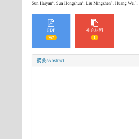
a
a
b
b
Sun Haiyan
, Sun Hongshun
, Liu Mingzhen
, Huang Wei
,
PDF
补充材料
767
1
摘要/Abstract