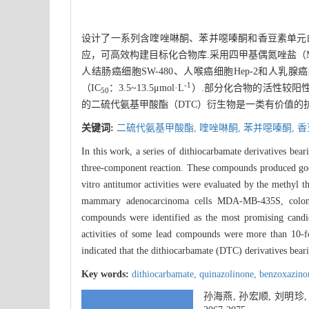
设计了一系列含喹唑啉酮、苯并噁嗪酮和香豆素单元
应，可高效构建目标化合物库.采用四甲基偶氮唑盐（MTT
人结肠癌细胞SW-480、人喉癌细胞Hep-2和人
-1
（IC
：3.5~13.5μmol·L
）.部分化合物的活性较阳性对
50
的二硫代氨基甲酸酯（DTC）衍生物是一类有价值的
关键词:
二硫代氨基甲酸酯,
喹唑啉酮,
苯并噁嗪酮,
香
In this work, a series of dithiocarbamate derivatives be
three-component reaction. These compounds produced good 
vitro antitumor activities were evaluated by the methyl
mammary adenocarcinoma cells MDA-MB-435S, colon 
compounds were identified as the most promising candida
activities of some lead compounds were more than 10-fo
indicated that the dithiocarbamate (DTC) derivatives bear
Key words:
dithiocarbamate,
quinazolinone,
benzoxazino
孙海燕, 孙宏顺, 刘明