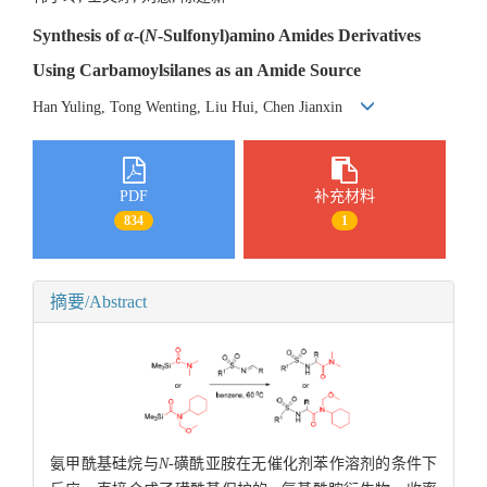
Synthesis of
α
-(
N
-Sulfonyl)amino Amides Derivatives
Using Carbamoylsilanes as an Amide Source
Han Yuling, Tong Wenting, Liu Hui, Chen Jianxin
PDF
补充材料
834
1
摘要/Abstract
氨甲酰基硅烷与
N
-磺酰亚胺在无催化剂苯作溶剂的条件下