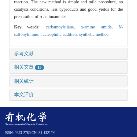
reaction. The new method is simple and mild procedure, no
catalysts conditions, less byproducts and good yields for the
preparation of
α
-aminoamides.
Key words:
carbamoylsilane,
α
-amino amide,
N
-
sulfonylimine,
nucleophilic addition,
synthetic method
参考文献
相关文章
15
相关统计
本文评价
ISSN: 0253-2786 CN: 31-1321/06