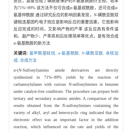
反应，直接合成了磺酰基保护的
α
-氨基酰胺衍生物，收率
为71%~89%.该方法不仅可合成
α
-氨基叔酰胺，还可合成
α
-
氨基仲酰胺.通过研究反应的影响因素发现，
N
-磺酰亚胺双
键相连基团旳电子效应是影响反应的重要因素，它既影响
反应完成的时间，又影响产物的产率.该反应具有条件温
和、副产物少、产率高和后处理简单等优点，是有效合成
α-
氨基酰胺的新方法.
关键词:
氨甲酰基硅烷,
α
-氨基酰胺,
N
-磺酰亚胺,
亲核加
成,
合成方法
α
-(
N
-Sulfonyl)amino amide derivatives are directly
synthesized in 71%~89% yields by the reaction of
carbamoylsilanes with various
N
-sulfonylimines in benzene
under catalyst-free conditions. The procedure can prepare both
tertiary and secondary
α
-amino amides. A comparison of the
results obtained from the
N
-sulfonylimines containing the
variety of alkyl, aryl and heterocyclic ring indicated that the
electronic effect was an important factor in the addition
reaction, which influenced on the rate and yields of the