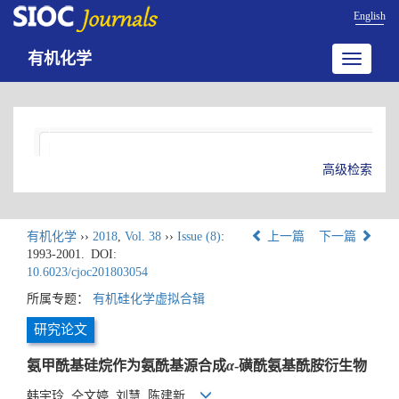
English
有机化学
Toggle
navigatio
高级检索
有机化学
››
2018
,
Vol. 38
››
Issue (8)
:
上一篇
下一篇
1993-2001.
DOI:
10.6023/cjoc201803054
所属专题：
有机硅化学虚拟合辑
研究论文
氨甲酰基硅烷作为氨酰基源合成
α
-磺酰氨基酰胺衍生物
韩宇玲, 仝文婷, 刘慧, 陈建新