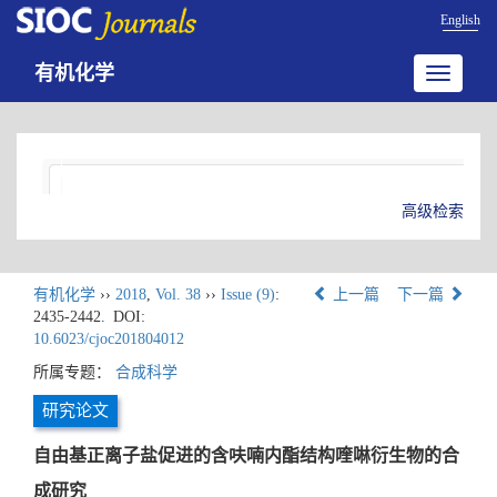
English
有机化学
Toggle
navigatio
高级检索
有机化学
››
2018
,
Vol. 38
››
Issue (9)
:
上一篇
下一篇
2435-2442.
DOI:
10.6023/cjoc201804012
所属专题：
合成科学
研究论文
自由基正离子盐促进的含呋喃内酯结构喹啉衍生物的合
成研究