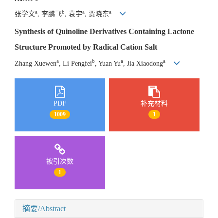
a
b
a
a
张学文
, 李鹏飞
, 袁宇
, 贾晓东
Synthesis of Quinoline Derivatives Containing Lactone
Structure Promoted by Radical Cation Salt
a
b
a
a
Zhang Xuewen
, Li Pengfei
, Yuan Yu
, Jia Xiaodong
PDF
补充材料
1009
1
被引次数
1
摘要/Abstract