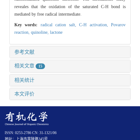
reveales that the oxidation of the saturated C-H bond is
mediated by free radical intermediate.
Key words:
radical cation salt,
C-H activation,
Povarov
reaction,
quinoline,
lactone
参考文献
相关文章
15
相关统计
本文评价
ISSN: 0253-2786 CN: 31-1321/06
地址：上海市零陵路345号