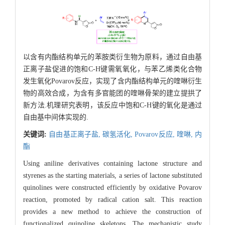
以含有内酯结构单元的苯胺类衍生物为原料，通过自由基
正离子盐促进的饱和C-H键需氧氧化，与苯乙烯类化合物
发生氧化Povarov反应，实现了含内酯结构单元的喹啉衍生
物的高效合成，为含有多官能团的喹啉骨架的建立提拱了
新方法.机理研究表明，该反应中饱和C-H键的氧化是通过
自由基中间体实现的.
关键词:
自由基正离子盐,
碳氢活化,
Povarov反应,
喹啉,
内
酯
Using aniline derivatives containing lactone structure and
styrenes as the starting materials, a series of lactone substituted
quinolines were constructed efficiently by oxidative Povarov
reaction, promoted by radical cation salt. This reaction
provides a new method to achieve the construction of
functionalized quinoline skeletons. The mechanistic study