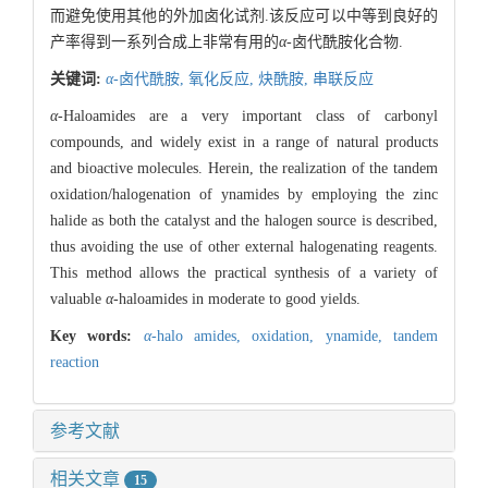
而避免使用其他的外加卤化试剂.该反应可以中等到良好的
产率得到一系列合成上非常有用的
α
-卤代酰胺化合物.
关键词:
α
-卤代酰胺,
氧化反应,
炔酰胺,
串联反应
α
-Haloamides are a very important class of carbonyl
compounds, and widely exist in a range of natural products
and bioactive molecules. Herein, the realization of the tandem
oxidation/halogenation of ynamides by employing the zinc
halide as both the catalyst and the halogen source is described,
thus avoiding the use of other external halogenating reagents.
This method allows the practical synthesis of a variety of
valuable
α
-haloamides in moderate to good yields.
Key words:
α
-halo amides,
oxidation,
ynamide,
tandem
reaction
参考文献
相关文章
15