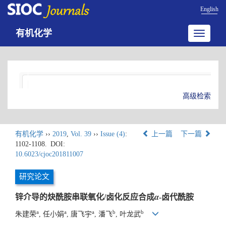
English
有机化学
Toggle
navigatio
高级检索
有机化学
››
2019
,
Vol. 39
››
Issue (4)
:
上一篇
下一篇
1102-1108.
DOI:
10.6023/cjoc201811007
研究论文
锌介导的炔酰胺串联氧化/卤化反应合成
α
-卤代酰胺
a
a
a
b
b
朱建荣
, 任小娟
, 唐飞宇
, 潘飞
, 叶龙武