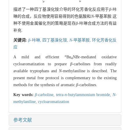
描述了一种四丁基溴化铵介导的环化芳香化反应用于
β
-咔
啉的合成，反应物使用容易得到的色氨酸和
N
-甲基苯胺.这
种不使用金属催化剂的策略是现存
β
-咔啉合成方法的有益
补充.
关键词:
β
-咔啉,
四丁基溴化铵,
N
-甲基苯胺,
环化芳香化反
应
n
A mild and efficient
Bu
NBr-mediated oxidative
4
cycloaromatization to prepare
β
-carbolines from readily
available tryptophans and
N
-methylaniline is described. The
present metal free protocol is complementary to the existing
methods for the synthesis of aromatic
β
-carbolines.
Key words:
β
-carboline,
tetra-
n
-butylammonium bromide,
N
-
methylaniline,
cycloaromatization
参考文献