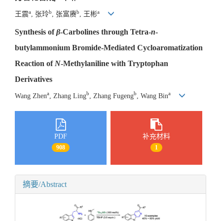
a
b
b
a
王震
, 张玲
, 张富赓
, 王彬
Synthesis of
β
-Carbolines through Tetra-
n
-
butylammonium Bromide-Mediated Cycloaromatization
Reaction of
N
-Methylaniline with Tryptophan
Derivatives
a
b
b
a
Wang Zhen
, Zhang Ling
, Zhang Fugeng
, Wang Bin
PDF
补充材料
908
1
摘要/Abstract