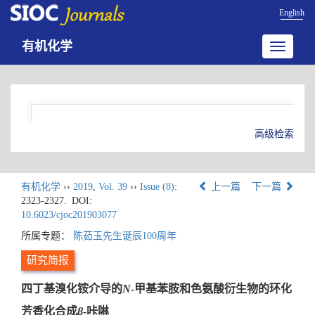
English
有机化学
Toggle
navigatio
高级检索
有机化学
››
2019
,
Vol. 39
››
Issue (8)
:
上一篇
下一篇
2323-2327.
DOI:
10.6023/cjoc201903077
所属专题：
陈茹玉先生诞辰100周年
研究简报
四丁基溴化铵介导的
N
-甲基苯胺和色氨酸衍生物的环化
芳香化合成
β
-咔啉