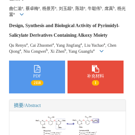
a
a
a
a
a
b
b
曲仁渝
, 蔡卓梅
, 杨景芳
, 刘玉超
, 陈琼
, 牛聪伟
, 席真
, 杨光
a
富
Design, Synthesis and Biological Activity of Pyrimidyl-
Salicylate Derivatives Containing Alkoxy Moiety
a
a
a
a
Qu Renyu
, Cai Zhuomei
, Yang Jingfang
, Liu Yuchao
, Chen
a
b
b
a
Qiong
, Niu Congwei
, Xi Zhen
, Yang Guangfu
PDF
补充材料
2118
1
摘要/Abstract