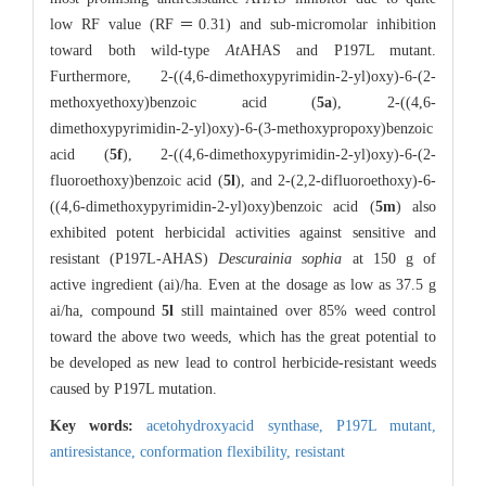
low RF value (RF＝0.31) and sub-micromolar inhibition
toward both wild-type
At
AHAS and P197L mutant.
Furthermore, 2-((4,6-dimethoxypyrimidin-2-yl)oxy)-6-(2-
methoxyethoxy)benzoic acid (
5a
), 2-((4,6-
dimethoxypyrimidin-2-yl)oxy)-6-(3-methoxypropoxy)benzoic
acid (
5f
), 2-((4,6-dimethoxypyrimidin-2-yl)oxy)-6-(2-
fluoroethoxy)benzoic acid (
5l
), and 2-(2,2-difluoroethoxy)-6-
((4,6-dimethoxypyrimidin-2-yl)oxy)benzoic acid (
5m
) also
exhibited potent herbicidal activities against sensitive and
resistant (P197L-AHAS)
Descurainia sophia
at 150 g of
active ingredient (ai)/ha. Even at the dosage as low as 37.5 g
ai/ha, compound
5l
still maintained over 85% weed control
toward the above two weeds, which has the great potential to
be developed as new lead to control herbicide-resistant weeds
caused by P197L mutation.
Key words:
acetohydroxyacid synthase,
P197L mutant,
antiresistance,
conformation flexibility,
resistant