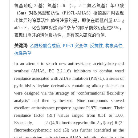
氧基嘧啶-2-基）氧基）-6-（2，2-二氟乙氧基）苯甲酸
（
5m
）对敏感型和抗性（P197L-AHAS）播娘蒿同时表现
出优异的除草活性.值得注意的是，即使在最低剂量37.5 g
ai/ha下，化合物
5l
对这两种杂草的除草防效仍超过85%，
表现出良好的活体反抗性，具有深入研究的价值.
关键词:
乙酰羟酸合成酶,
P197L突变体,
反抗性,
构象柔性,
抗性杂草
In an attempt to search new antiresistance acetohydroxyacid
synthase (AHAS, EC 2.2.1.6) inhibitors to combat weed
resistance associated with AHAS mutation (P197L), a series of
pyrimidyl-salicylate derivatives containing alkoxy side chain
were designed via the strategy of “conformational flexibility
analysis” and then synthesized. Nine compounds showed
excellent antiresistance property against P197L mutant. Their
resistance factor (RF) values ranged from 0.31 to 1.00.
Especially, 2-((4,6-dimethoxypyrimidin-2-yl)oxy)-6-(2-
fluoroethoxy)benzoic acid (
5l
) was further identified as the
most promising antiresistance AHAS inhibitor due to quite