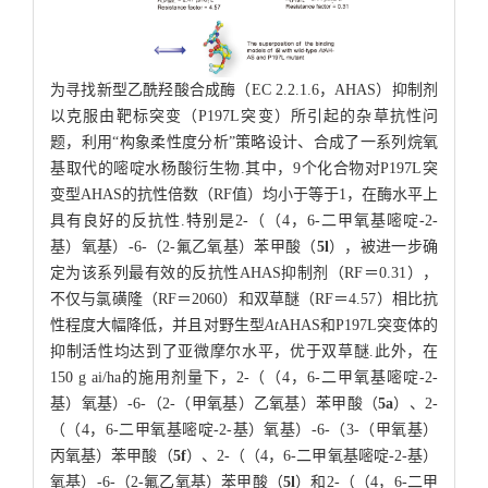
为寻找新型乙酰羟酸合成酶（EC 2.2.1.6，AHAS）抑制剂
以克服由靶标突变（P197L突变）所引起的杂草抗性问
题，利用“构象柔性度分析”策略设计、合成了一系列烷氧
基取代的嘧啶水杨酸衍生物.其中，9个化合物对P197L突
变型AHAS的抗性倍数（RF值）均小于等于1，在酶水平上
具有良好的反抗性.特别是2-（（4，6-二甲氧基嘧啶-2-
基）氧基）-6-（2-氟乙氧基）苯甲酸（
5l
），被进一步确
定为该系列最有效的反抗性AHAS抑制剂（RF＝0.31），
不仅与氯磺隆（RF＝2060）和双草醚（RF＝4.57）相比抗
性程度大幅降低，并且对野生型
At
AHAS和P197L突变体的
抑制活性均达到了亚微摩尔水平，优于双草醚.此外，在
150 g ai/ha的施用剂量下，2-（（4，6-二甲氧基嘧啶-2-
基）氧基）-6-（2-（甲氧基）乙氧基）苯甲酸（
5a
）、2-
（（4，6-二甲氧基嘧啶-2-基）氧基）-6-（3-（甲氧基）
丙氧基）苯甲酸（
5f
）、2-（（4，6-二甲氧基嘧啶-2-基）
氧基）-6-（2-氟乙氧基）苯甲酸（
5l
）和2-（（4，6-二甲