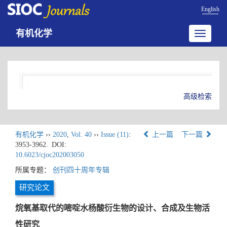
English
有机化学
Toggle
navigatio
高级检索
有机化学
››
2020
,
Vol. 40
››
Issue (11)
:
上一篇
下一篇
3953-3962.
DOI:
10.6023/cjoc202003050
所属专题：
创刊四十周年专辑
研究论文
烷氧基取代的嘧啶水杨酸衍生物的设计、合成及生物活
性研究