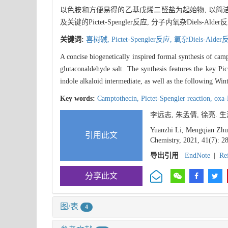
以色胺和方便易得的乙基戊烯二醛盐为起始物, 以简
及关键的Pictet-Spengler反应, 分子内氧杂Diels
关键词:
喜树碱,
Pictet-Spengler反应,
氧杂Diels-Alder
A concise biogenetically inspired formal synthesis of cam
glutaconaldehyde salt. The synthesis features the key Pic
indole alkaloid intermediate, as well as the following Wi
Key words:
Camptothecin,
Pictet-Spengler reaction,
oxa-
李远志, 朱孟倩, 徐亮.
Yuanzhi Li, Mengqian Zhu,
引用此文
Chemistry, 2021, 41(7): 2
导出引用
EndNote
|
Re
分享此文
图/表
4