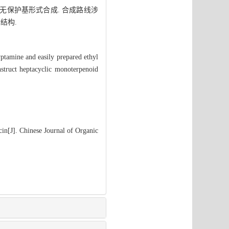
无保护基形式合成. 合成路线涉
酮结构.
yptamine and easily prepared ethyl
onstruct heptacyclic monoterpenoid
.
in[J]. Chinese Journal of Organic