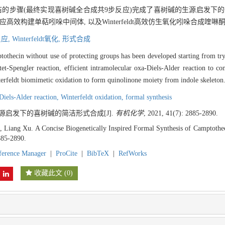
洁的步骤(最终实现喜树碱全合成共9步反应)完成了喜树碱的生源启发下的
-Alder反应高效构建单萜吲哚中间体, 以及Winterfeldt高效仿生氧化吲哚合成喹啉
反应,
Winterfeldt氧化,
形式合成
ptothecin without use of protecting groups has been developed starting from tr
tet-Spengler reaction, efficient intramolecular oxa-Diels-Alder reaction to c
nterfeldt biomimetic oxidation to form quinolinone moiety from indole skeleton
Diels-Alder reaction,
Winterfeldt oxidation,
formal synthesis
 生源启发下的喜树碱的简洁形式合成[J].
有机化学
, 2021, 41(7): 2885-2890.
 Liang Xu. A Concise Biogenetically Inspired Formal Synthesis of Camptothec
885-2890.
ference Manager
|
ProCite
|
BibTeX
|
RefWorks
收藏此文
(
0
)