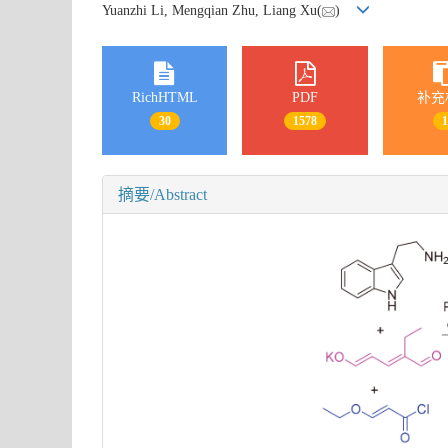
Yuanzhi Li, Mengqian Zhu, Liang Xu(
)
RichHTML
PDF
补充
30
1578
摘要/Abstract