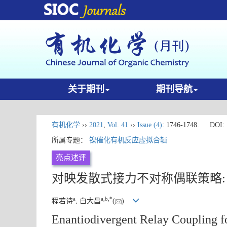
关于期刊
期刊导航
有机化学
››
2021
,
Vol. 41
››
Issue (4)
: 1746-1748.
DOI:
所属专题：
镍催化有机反应虚拟合辑
亮点述评
对映发散式接力不对称偶联策略:
a
a
,
b
,
*
程若诗
, 白大昌
(
)
Enantiodivergent Relay Coupling fo