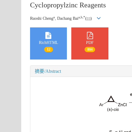
Cyclopropylzinc Reagents
a
a
,
b
,
*
Ruoshi Cheng
, Dachang Bai
(
)
RichHTML
PDF
12
884
摘要/Abstract