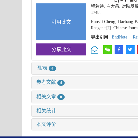
程若诗, 白大昌. 对映
1748.
引用此文
Ruoshi Cheng, Dachang Bai
Reagents[J]. Chinese Journ
导出引用
EndNote
|
Re
分享此文
图/表
4
参考文献
4
相关文章
0
相关统计
本文评价