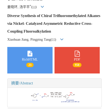
*
姜晓环, 汤平平
(
)
Diverse Synthesis of Chiral Trifluoromethylated Alkanes
via Nickel- Catalyzed Asymmetric Reductive Cross-
Coupling Fluoroalkylation
Xiaohuan Jiang, Pingping Tang(
)
RichHTML
PDF
23
958
摘要/Abstract