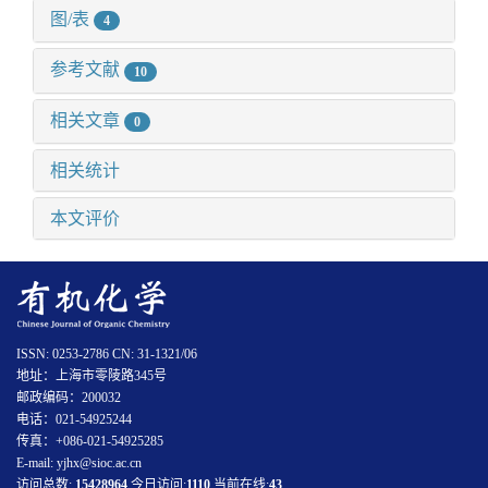
图/表
4
参考文献
10
相关文章
0
相关统计
本文评价
ISSN: 0253-2786 CN: 31-1321/06
地址：上海市零陵路345号
邮政编码：200032
电话：021-54925244
传真：+086-021-54925285
E-mail: yjhx@sioc.ac.cn
访问总数:
15428964
今日访问:
1110
当前在线:
43