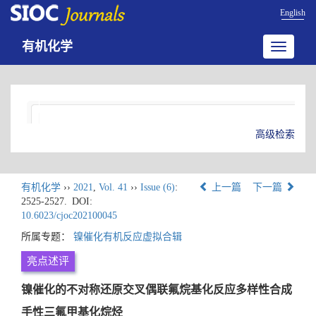
English
有机化学
Toggle
navigatio
高级检索
有机化学
››
2021
,
Vol. 41
››
Issue (6)
:
上一篇
下一篇
2525-2527.
DOI:
10.6023/cjoc202100045
所属专题：
镍催化有机反应虚拟合辑
亮点述评
镍催化的不对称还原交叉偶联氟烷基化反应多样性合成
手性三氟甲基化烷烃