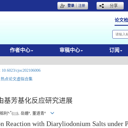
｜
分享
登录
注册
论文
作者中心
审稿中心
订阅
:
10.6023/cjoc202106006
；
热点论文虚拟合集
由基芳基化反应研究进展
a
,
*
a
a
王祖利
(
), 岳姗
, 董道青
on Reaction with Diaryliodonium Salts under P