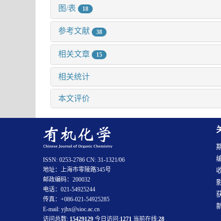
图/表
18
参考文献
38
相关文章
15
相关统计
本文评价
ISSN: 0253-2786 CN: 31-1321/06
地址：上海市零陵路345号
邮政编码：200032
电话：021-54925244
传真：+086-021-54925285
E-mail: yjhx@sioc.ac.cn
访问总数:
15429129
今日访问:
1271
当前在线:
28