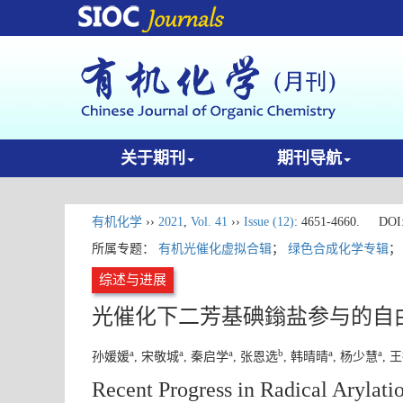
关于期刊
期刊导航
有机化学
››
2021
,
Vol. 41
››
Issue (12)
: 4651-4660.
DOI
所属专题：
有机光催化虚拟合辑
；
绿色合成化学专辑
综述与进展
光催化下二芳基碘鎓盐参与的自
a
a
a
b
a
a
孙媛媛
, 宋敬城
, 秦启学
, 张恩选
, 韩晴晴
, 杨少慧
, 
Recent Progress in Radical Arylati