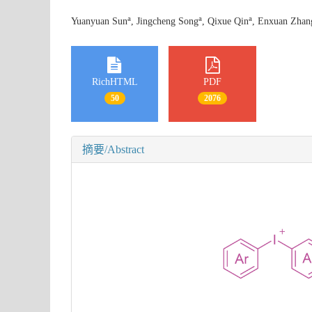
a
a
a
Yuanyuan Sun
, Jingcheng Song
, Qixue Qin
, Enxuan Zhan
RichHTML
PDF
50
2076
摘要/Abstract