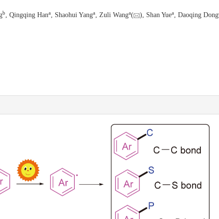
b
a
a
a
a
g
, Qingqing Han
, Shaohui Yang
, Zuli Wang
(
), Shan Yue
, Daoqing Dong