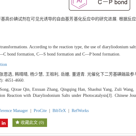
芳基高价碘试剂在可见光诱导的自由基芳基化反应中的研究进展. 根据反应
ransformations. According to the reaction type, the use of diaryliodonium salts
s: C—C bond formation, C—S bond formation and C—P bond formation.
ction
, 张恩选, 韩晴晴, 杨少慧, 王祖利, 岳姗, 董道青. 光催化下二芳基碘
2): 4651-4660.
 Song, Qixue Qin, Enxuan Zhang, Qingqing Han, Shaohui Yang, Zuli Wang,
tion Reaction with Diaryliodonium Salts under Photocatalysis[J]. Chinese Jo
ference Manager
|
ProCite
|
BibTeX
|
RefWorks
收藏此文
(
0
)