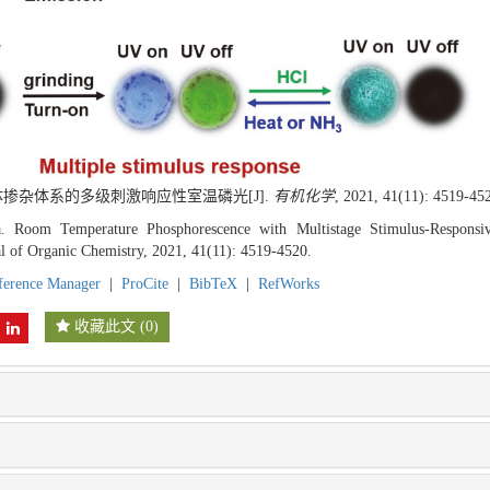
客体掺杂体系的多级刺激响应性室温磷光[J].
有机化学
, 2021, 41(11): 4519-45
 Room Temperature Phosphorescence with Multistage Stimulus-Responsi
al of Organic Chemistry, 2021, 41(11): 4519-4520.
ference Manager
|
ProCite
|
BibTeX
|
RefWorks
收藏此文
(
0
)