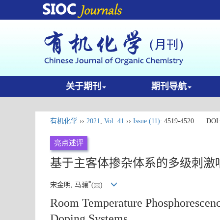
关于期刊
期刊导航
有机化学
››
2021
,
Vol. 41
››
Issue (11)
: 4519-4520.
DOI
亮点述评
基于主客体掺杂体系的多级刺激
*
宋金明, 马骧
(
)
Room Temperature Phosphorescence
Doping Systems