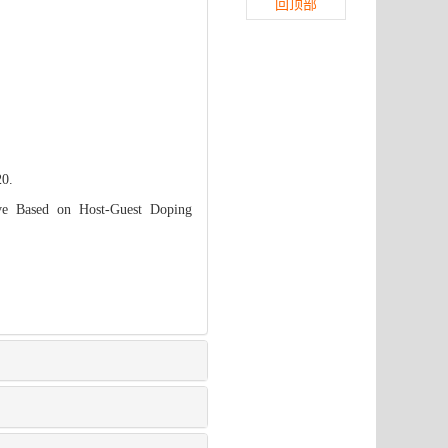
回顶部
20.
ve Based on Host-Guest Doping