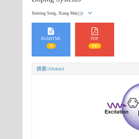
Jinming Song, Xiang Ma(
)
RichHTML
PDF
31
1163
摘要/Abstract