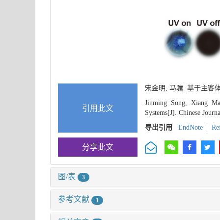
宋金明, 马骧. 基于主
Jinming Song, Xiang Ma.
引用此文
Systems[J]. Chinese Journ
导出引用
EndNote
|
Re
分享此文
图/表
3
参考文献
1