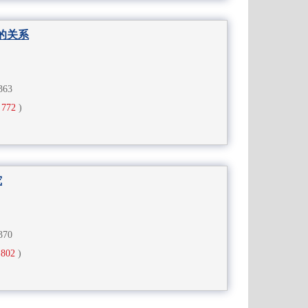
的关系
-363
772
)
究
-370
802
)