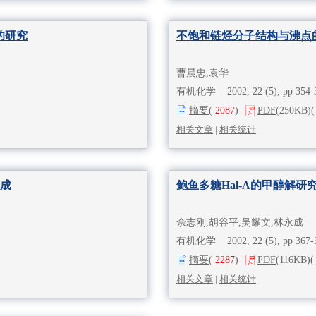
的研究
不饱和链烃分子结构与沸点
曹晨忠,袁华
有机化学 2002, 22 (5), pp 354
摘要
(
2087
)
PDF
(250KB)
(
相关文章
|
相关统计
成
鲍鱼多糖Hal-A的甲醇解研
佘志刚,胡谷平,吴耀文,林永成
有机化学 2002, 22 (5), pp 367
摘要
(
2287
)
PDF
(116KB)
(
相关文章
|
相关统计