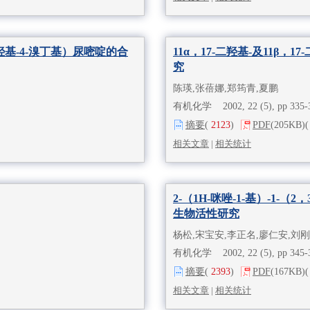
羟基-4-溴丁基）尿嘧啶的合
11α，17-二羟基-及11β，1
究
陈瑛,张蓓娜,郑筠青,夏鹏
有机化学 2002, 22 (5), pp 335
摘要
(
2123
)
PDF
(205KB)
(
相关文章
|
相关统计
2-（1H-咪唑-1-基）-1
生物活性研究
杨松,宋宝安,李正名,廖仁安,刘刚
有机化学 2002, 22 (5), pp 345
摘要
(
2393
)
PDF
(167KB)
(
相关文章
|
相关统计