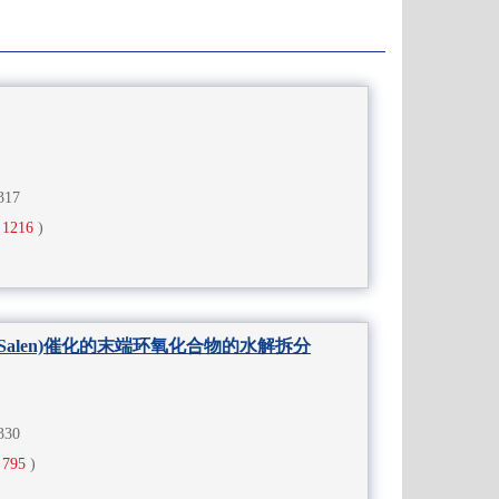
-317
1216
)
Salen)催化的末端环氧化合物的水解拆分
-330
795
)