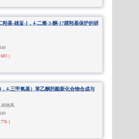
7-二羟基-雄甾-1，4-二烯-3-酮-17腈羟基保护的研
-340
683
)
-（2，3，4-三甲氧基）苯乙酮肟酯新化合物合成与
,胡德禹
-349
776
)