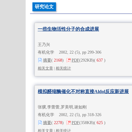
研究论文
一些生物活性分子的合成进展
王乃兴
有机化学 2002, 22 (5), pp 299-306
摘要
(
2168
)
PDF
(292KB)
(
637
)
相关文章
|
相关统计
模拟醛缩酶催化不对称直接Aldol反应新进展
张骥,李蕾蕾,罗美明,谢如刚
有机化学 2002, 22 (5), pp 318-326
摘要
(
2278
)
PDF
(358KB)
(
625
)
相关文章
|
相关统计