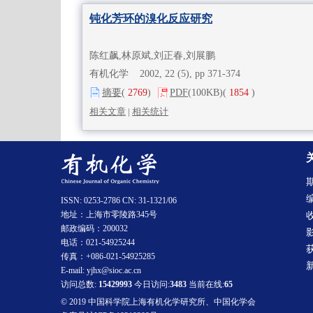
钝化芳环的溴化反应研究
陈红飙,林原斌,刘正春,刘展鹏
有机化学 2002, 22 (5), pp 371-374
摘要
(
2769
)
PDF
(100KB)
(
1854
)
相关文章
|
相关统计
ISSN: 0253-2786 CN: 31-1321/06
地址：上海市零陵路345号
邮政编码：200032
电话：021-54925244
传真：+086-021-54925285
E-mail: yjhx@sioc.ac.cn
访问总数:
15429993
今日访问:
3483
当前在线:
65
© 2019 中国科学院上海有机化学研究所、中国化学会