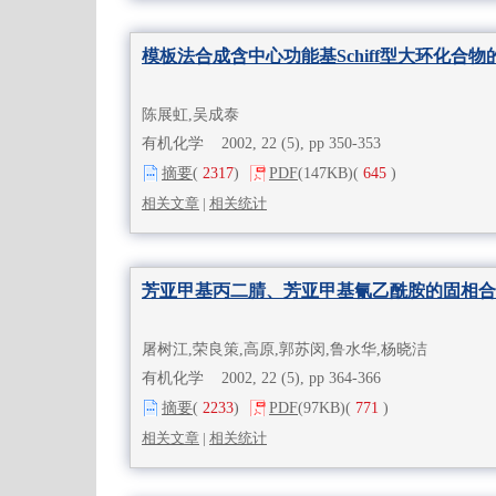
模板法合成含中心功能基Schiff型大环化合物
陈展虹,吴成泰
有机化学 2002, 22 (5), pp 350-353
摘要
(
2317
)
PDF
(147KB)
(
645
)
相关文章
|
相关统计
芳亚甲基丙二腈、芳亚甲基氰乙酰胺的固相合
屠树江,荣良策,高原,郭苏闵,鲁水华,杨晓洁
有机化学 2002, 22 (5), pp 364-366
摘要
(
2233
)
PDF
(97KB)
(
771
)
相关文章
|
相关统计