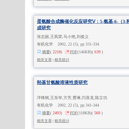
蛋氨酸合成酶催化反应研究Ⅴ：5-氨基-6-（3-
成研究
张志丽,王凤荣,马小艳,刘俊义
有机化学 2002, 22 (5), pp 331-334
摘要
(
2218
)
PDF
(146KB)
(
639
)
相关文章
|
相关统计
羟基甘氨酸溶液性质研究
泮锋纲,王东华,方芳,曹琳,闫喜龙,陈立功
有机化学 2002, 22 (5), pp 341-344
摘要
(
2493
)
PDF
(118KB)
(
569
)
相关文章
|
相关统计