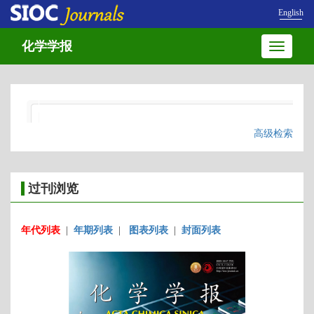
English
化学学报
Toggle
navigatio
高级检索
过刊浏览
年代列表
|
年期列表
|
图表列表
|
封面列表