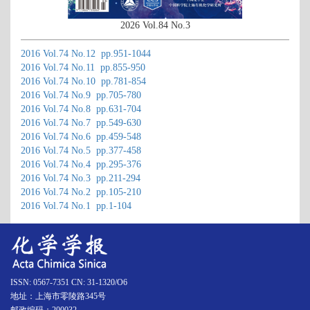
2026 Vol.84 No.3
2016 Vol.74 No.12 pp.951-1044
2016 Vol.74 No.11 pp.855-950
2016 Vol.74 No.10 pp.781-854
2016 Vol.74 No.9 pp.705-780
2016 Vol.74 No.8 pp.631-704
2016 Vol.74 No.7 pp.549-630
2016 Vol.74 No.6 pp.459-548
2016 Vol.74 No.5 pp.377-458
2016 Vol.74 No.4 pp.295-376
2016 Vol.74 No.3 pp.211-294
2016 Vol.74 No.2 pp.105-210
2016 Vol.74 No.1 pp.1-104
ISSN: 0567-7351 CN: 31-1320/O6
地址：上海市零陵路345号