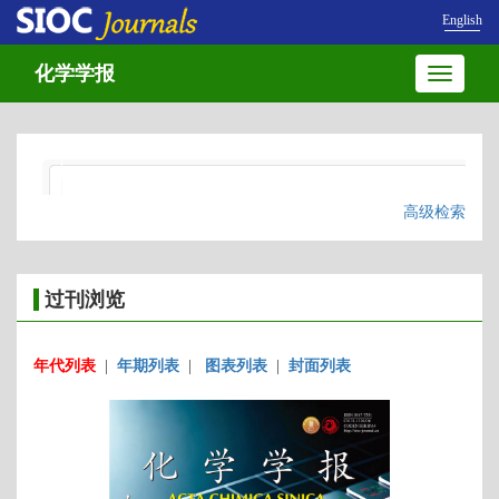
English
化学学报
Toggle
navigatio
高级检索
过刊浏览
年代列表
|
年期列表
|
图表列表
|
封面列表