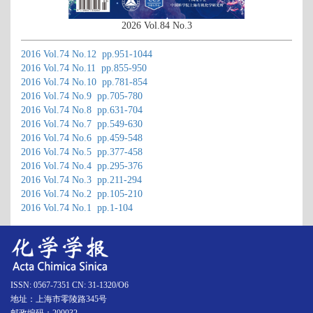
2026 Vol.84 No.3
2016 Vol.74 No.12 pp.951-1044
2016 Vol.74 No.11 pp.855-950
2016 Vol.74 No.10 pp.781-854
2016 Vol.74 No.9 pp.705-780
2016 Vol.74 No.8 pp.631-704
2016 Vol.74 No.7 pp.549-630
2016 Vol.74 No.6 pp.459-548
2016 Vol.74 No.5 pp.377-458
2016 Vol.74 No.4 pp.295-376
2016 Vol.74 No.3 pp.211-294
2016 Vol.74 No.2 pp.105-210
2016 Vol.74 No.1 pp.1-104
ISSN: 0567-7351 CN: 31-1320/O6
地址：上海市零陵路345号