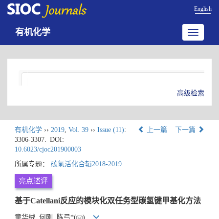
English
有机化学
Toggle
navigatio
高级检索
有机化学
››
2019
,
Vol. 39
››
Issue (11)
:
上一篇
下一篇
3306-3307.
DOI:
10.6023/cjoc201900003
所属专题：
碳氢活化合辑2018-2019
亮点述评
基于Catellani反应的模块化双任务型碳氢键甲基化方法
童华绒, 何刚, 陈弓*(
)