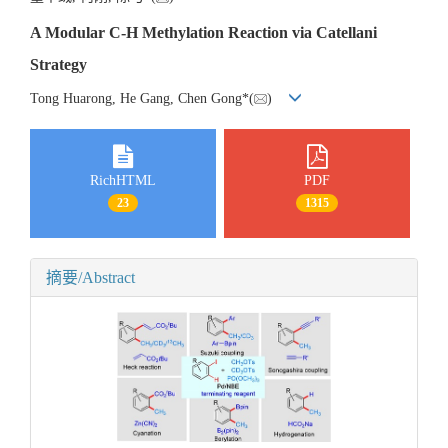
A Modular C-H Methylation Reaction via Catellani
Strategy
Tong Huarong, He Gang, Chen Gong*(
)
RichHTML
PDF
23
1315
摘要/Abstract